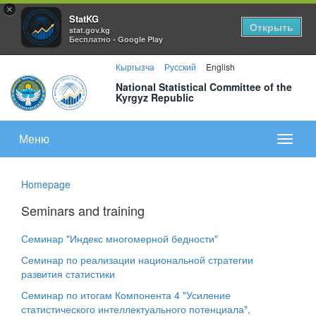
×
StatKG
Открыть
stat.gov.kg
Бесплатно - Google Play
Кыргызча
Русский
English
National Statistical Committee of the
Kyrgyz Republic
Меню
Показа
меню
Homepage
Seminars and training
Семинар "Индекс многомерной бедности"
Семинар по реализации национальной стратегии
развития статистики
Семинар по итогам Компонента 4 "Усиление
статистического интеллектуального потенциала",