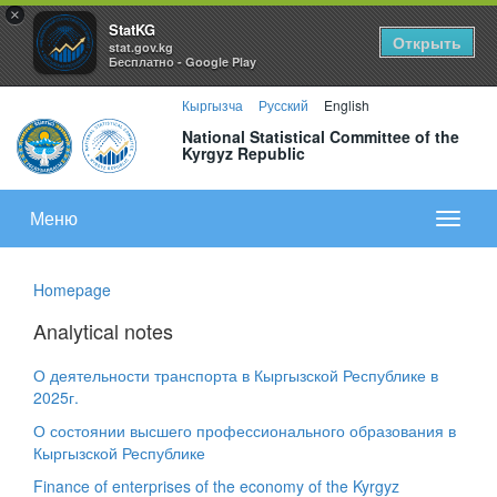
×
StatKG
Открыть
stat.gov.kg
Бесплатно - Google Play
Кыргызча
Русский
English
National Statistical Committee of the
Kyrgyz Republic
Меню
Показа
меню
Homepage
Analytical notes
О деятельности транспорта в Кыргызской Республике в
2025г.
О состоянии высшего профессионального образования в
Кыргызской Республике
​
Finance of enterprises of the economy of the Kyrgyz