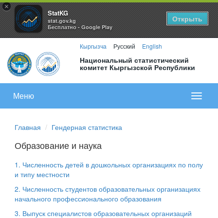
×
StatKG
Открыть
stat.gov.kg
Бесплатно - Google Play
Кыргызча
Русский
English
Национальный статистический
комитет Кыргызской Республики
Меню
Показа
меню
Главная
Гендерная статистика
Образование и наука
1. Численность детей в дошкольных организациях по полу
и типу местности
2. Численность студентов образовательных организациях
начального профессионального образования
3. Выпуск специалистов образовательных организаций