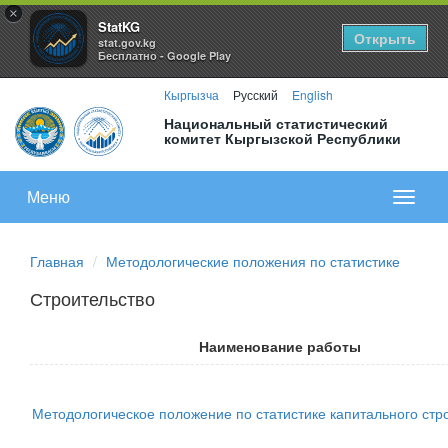
×
StatKG
Открыть
stat.gov.kg
Бесплатно - Google Play
Кыргызча
Русский
English
Национальный статистический
комитет Кыргызской Республики
Меню
Показа
меню
Главная
Методологические положения по статистике
Строительство
Наименование работы
Методологическое положение по статистике капитального стр