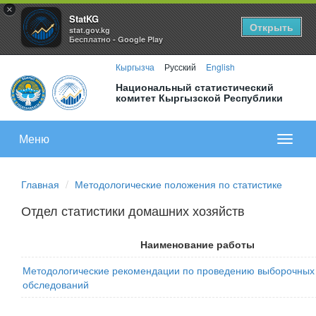
×
StatKG
Открыть
stat.gov.kg
Бесплатно - Google Play
Кыргызча
Русский
English
Национальный статистический
комитет Кыргызской Республики
Меню
Показа
меню
Главная
Методологические положения по статистике
Отдел статистики домашних хозяйств
Наименование работы
Методологические рекомендации по проведению выборочных
обследований