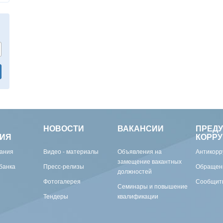
НОВОСТИ
ВАКАНСИИ
ПРЕД
ИЯ
КОРР
вания
Видео - материалы
Объявления на
Антикорр
замещение вакантных
банка
Пресс-релизы
Обращен
должностей
Фотогалерея
Сообщить
Семинары и повышение
Тендеры
квалификации