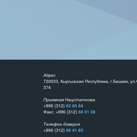
Адрес
720033, Кыргызская Республика, г.Бишкек, ул.
374
Приемная Нацстаткома
+996 (312)
62 60 84
Факс: +996 (312)
66 01 38
Телефон доверия
+996 (312)
66 41 65