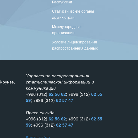
Республики
Статистические органы
других стран
Международные
организации
Условие лицензирования
распространения данных
Управление распространения
Фрунзе,
статистической информации и
коммуникации
+996 (312)
62 56 62
; +996 (312)
62 55
59
; +996 (312)
62 57 47
Пресс-служба
+996 (312)
62 56 62
; +996 (312)
62 55
59
; +996 (312)
62 57 47
Карта сайта