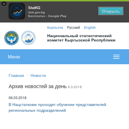
×
StatKG
Открыть
stat.gov.kg
Бесплатно - Google Play
Кыргызча
Русский
English
Национальный статистический
комитет Кыргызской Республики
Меню
Показа
меню
Главная
Новости
Архив новостей за день
6.3.2018
06.03.2018
В Нацстаткоме проходит обучение представителей
региональных подразделений