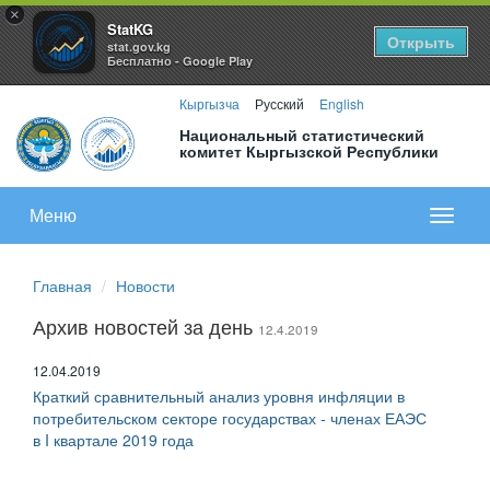
×
StatKG
Открыть
stat.gov.kg
Бесплатно - Google Play
Кыргызча
Русский
English
Национальный статистический
комитет Кыргызской Республики
Меню
Показа
меню
Главная
Новости
Архив новостей за день
12.4.2019
12.04.2019
Краткий сравнительный анализ уровня инфляции в
потребительском секторе государствах - членах ЕАЭС
в I квартале 2019 года