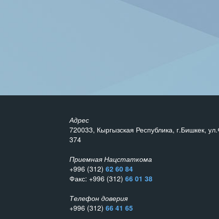
Адрес
720033, Кыргызская Республика, г.Бишкек, ул.
374
Приемная Нацстаткома
+996 (312)
62 60 84
Факс: +996 (312)
66 01 38
Телефон доверия
+996 (312)
66 41 65