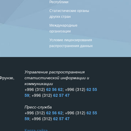
Республики
Статистические органы
других стран
Международные
организации
Условие лицензирования
распространения данных
Управление распространения
Фрунзе,
статистической информации и
коммуникации
+996 (312)
62 56 62
; +996 (312)
62 55
59
; +996 (312)
62 57 47
Пресс-служба
+996 (312)
62 56 62
; +996 (312)
62 55
59
; +996 (312)
62 57 47
Карта сайта