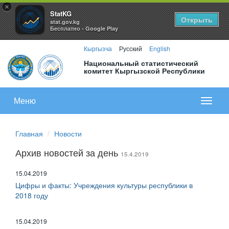
×
StatKG
Открыть
stat.gov.kg
Бесплатно - Google Play
Кыргызча
Русский
English
Национальный статистический
комитет Кыргызской Республики
Меню
Показа
меню
Главная
Новости
Архив новостей за день
15.4.2019
15.04.2019
Цифры и факты: Учреждения культуры республики в
2018 году
15.04.2019