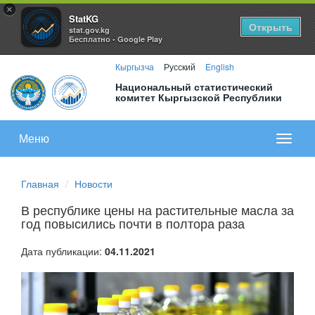
×
StatKG
Открыть
stat.gov.kg
Бесплатно - Google Play
Кыргызча
Русский
English
Национальный статистический
комитет Кыргызской Республики
Меню
Показа
меню
Главная
Новости
В республике цены на растительные масла за
год повысились почти в полтора раза
Дата публикации:
04.11.2021