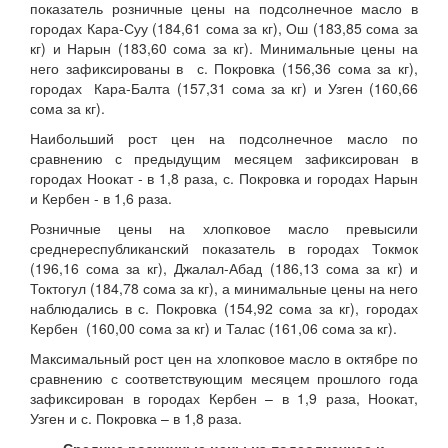
показатель розничные цены на подсолнечное масло в
городах Кара-Суу (184,61 сома за кг), Ош (183,85 сома за
кг) и Нарын (183,60 сома за кг). Минимальные цены на
него зафиксированы в с. Покровка (156,36 сома за кг),
городах Кара-Балта (157,31 сома за кг) и Узген (160,66
сома за кг).
Наибольший рост цен на подсолнечное масло по
сравнению с предыдущим месяцем зафиксирован в
городах Ноокат - в 1,8 раза, с. Покровка и городах Нарын
и Кербен - в 1,6 раза.
Розничные цены на хлопковое масло превысили
среднереспубликанский показатель в городах Токмок
(196,16 сома за кг), Джалал-Абад (186,13 сома за кг) и
Токтогул (184,78 сома за кг), а минимальные цены на него
наблюдались в с. Покровка (154,92 сома за кг), городах
Кербен (160,00 сома за кг) и Талас (161,06 сома за кг).
Максимальный рост цен на хлопковое масло в октябре по
сравнению с соответствующим месяцем прошлого года
зафиксирован в городах Кербен – в 1,9 раза, Ноокат,
Узген и с. Покровка – в 1,8 раза.
Средние
розничные цены на подсолнечное и