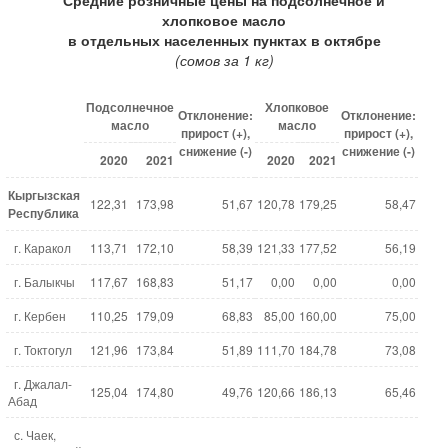
хлопковое масло
в отдельных населенных пунктах в октябре
(сомов за 1 кг)
Подсолнечное
Хлопковое
Отклонение:
Отклонение:
масло
масло
прирост (+),
прирост (+),
снижение (-)
снижение (-)
2020
2021
2020
2021
Кыргызская
122,31
173,98
51,67
120,78
179,25
58,47
Республика
г. Каракол
113,71
172,10
58,39
121,33
177,52
56,19
г. Балыкчы
117,67
168,83
51,17
0,00
0,00
0,00
г. Кербен
110,25
179,09
68,83
85,00
160,00
75,00
г. Токтогул
121,96
173,84
51,89
111,70
184,78
73,08
г. Джалал-
125,04
174,80
49,76
120,66
186,13
65,46
Абад
с. Чаек,