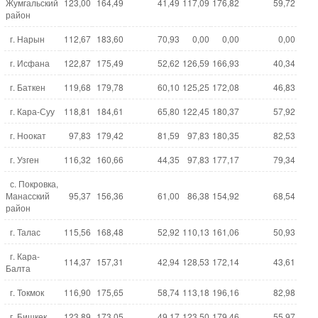
Жумгальский
123,00
164,49
41,49
117,09
176,82
59,72
район
г. Нарын
112,67
183,60
70,93
0,00
0,00
0,00
г. Исфана
122,87
175,49
52,62
126,59
166,93
40,34
г. Баткен
119,68
179,78
60,10
125,25
172,08
46,83
г. Кара-Суу
118,81
184,61
65,80
122,45
180,37
57,92
г. Ноокат
97,83
179,42
81,59
97,83
180,35
82,53
г. Узген
116,32
160,66
44,35
97,83
177,17
79,34
с. Покровка,
Манасский
95,37
156,36
61,00
86,38
154,92
68,54
район
г. Талас
115,56
168,48
52,92
110,13
161,06
50,93
г. Кара-
114,37
157,31
42,94
128,53
172,14
43,61
Балта
г. Токмок
116,90
175,65
58,74
113,18
196,16
82,98
г. Бишкек
123,89
173,05
49,17
123,50
179,46
55,97