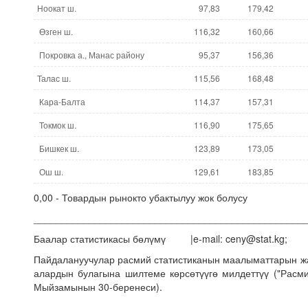
Ноокат ш.
97,83
179,42
Өзген ш.
116,32
160,66
Покровка а., Манас району
95,37
156,36
Талас ш.
115,56
168,48
Кара-Балта
114,37
157,31
Токмок ш.
116,90
175,65
Бишкек ш.
123,89
173,05
Ош ш.
129,61
183,85
0,00 - Товардын рынокто убактылуу жок болусу
_________________________________________________
Баалар статистикасы бөлүмү |e-mail: ceny@stat.kg; |
Пайдалануучулар расмий статистиканын маалыматтарын 
алардын булагына шилтеме көрсөтүүгө милдеттүү ("Расми
Мыйзамынын 30-беренеси).