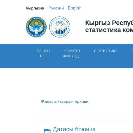
Кыргызча
Русский
English
Кыргыз Респу
статистика ко
БАШКЫ
КОМИТЕТ
СТАТИСТИКА
Б
БЕТ
ЖӨНҮНДӨ
Жаңылыктардын архиви
Датасы боюнча