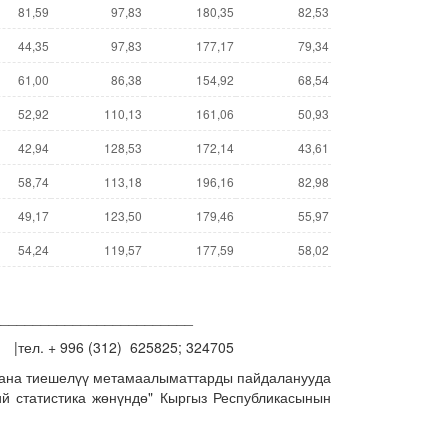
81,59
97,83
180,35
82,53
44,35
97,83
177,17
79,34
61,00
86,38
154,92
68,54
52,92
110,13
161,06
50,93
42,94
128,53
172,14
43,61
58,74
113,18
196,16
82,98
49,17
123,50
179,46
55,97
54,24
119,57
177,59
58,02
_________________________
тел. + 996 (312) 625825; 324705
жана тиешелүү метамаалыматтарды пайдаланууда
й статистика жөнүндө" Кыргыз Республикасынын