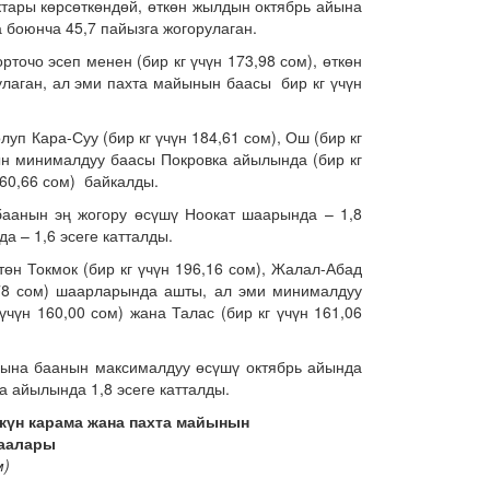
тары көрсөткөндөй, өткөн жылдын октябрь айына
боюнча 45,7 пайызга жогорулаган.
точо эсеп менен (бир кг үчүн 173,98 сом), өткөн
лаган, ал эми пахта майынын баасы бир кг үчүн
уп Кара-Суу (бир кг үчүн 184,61 сом), Ош (бир кг
нын минималдуу баасы Покровка айылында (бир кг
 160,66 сом) байкалды.
аанын эң жогору өсүшү Ноокат шаарында – 1,8
 – 1,6 эсеге катталды.
өн Токмок (бир кг үчүн 196,16 сом), Жалал-Абад
4,78 сом) шаарларында ашты, ал эми минималдуу
 үчүн 160,00 сом) жана Талас (бир кг үчүн 161,06
ына баанын максималдуу өсүшү октябрь айында
а айылында 1,8 эсеге катталды.
күн карама жана пахта майынын
баалары
м)