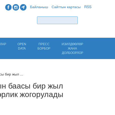
Байланыш
Сайттын картасы
RSS
Табуу
ЛАР
OPEN
ПРЕСС
ИЗИЛДӨӨЛӨР
DATA
БОРБОР
ЖАНА
ДОЛБООРЛОР
ы бир жыл ...
ын баасы бир жыл
эрлик жогорулады