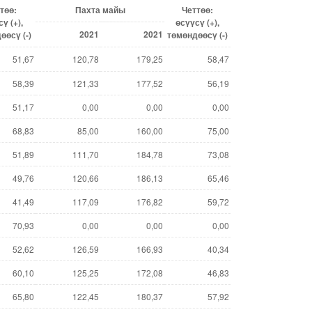
төө
:
Пахта майы
Четтөө
:
сү
(+),
өсүүсү
(+),
2021
2021
дөөсү
(-
)
төмөндөөсү (-)
51,67
120,78
179,25
58,47
58,39
121,33
177,52
56,19
51,17
0,00
0,00
0,00
68,83
85,00
160,00
75,00
51,89
111,70
184,78
73,08
49,76
120,66
186,13
65,46
41,49
117,09
176,82
59,72
70,93
0,00
0,00
0,00
52,62
126,59
166,93
40,34
60,10
125,25
172,08
46,83
65,80
122,45
180,37
57,92