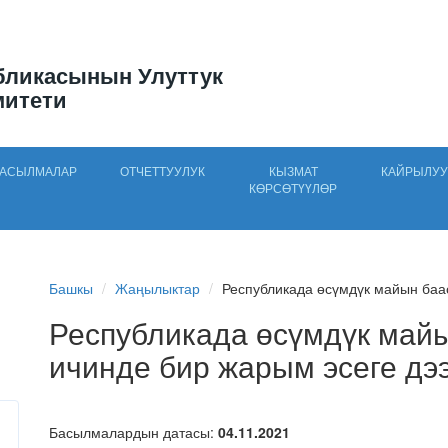
бликасынын Улуттук
митети
АСЫЛМАЛАР
ОТЧЕТТУУЛУК
КЫЗМАТ
КАЙРЫЛУУ
КӨРСӨТҮҮЛӨР
Башкы
Жаңылыктар
Республикада өсүмдүк майын баас
Республикада өсүмдүк май
ичинде бир жарым эсеге дэ
Басылмалардын датасы:
04.11.2021