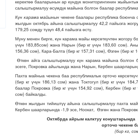
керектөө бааларынын ар күндүк мониторингинин жыйынтык
салыштырмалуу өсүмдүк майына болгон баалар республика 
Күн карама майынын
чекене баалары республика боюнча ор
жылдын октябрь айына салыштырмалуу 42,2 пайызга жогру
179,25 сомду түзүп 48,4 пайызга өстү.
Муну менен бирге, күн карама майы көрсөткүчтөн жогору бол
үчүн 183,85сом) жана Нарын (бир кг үчүн 183,60 сом). А
156,36 сом), Кара-Балта (бир кг 157,31 сом), Өзгөн (бир кг
Өткөн айга салыштырмалуу күн карама майына болгон б
эсеге, Покровка айылында жана Нарын, Кербен шаарларында
Пахта майныа чекена баа республикалык орточо көрсөткүчт
(бир кг үчүн 186,13 сом) жана Токтогул (бир кг үчүн 18
баалар Покровка (бир кг үчүн 154,92 сом), Кербен (бир кг
сом) байкалды.
Өткөн жылдын тийиштүү айына салыштырмалуу пахта май
Кербен шаарларында -1,9 эсе, Ноокат, Өзгөн жана Покровк
Октябрда айрым калктуу конуштарында 
орточо чекене 
(бир кг,
со