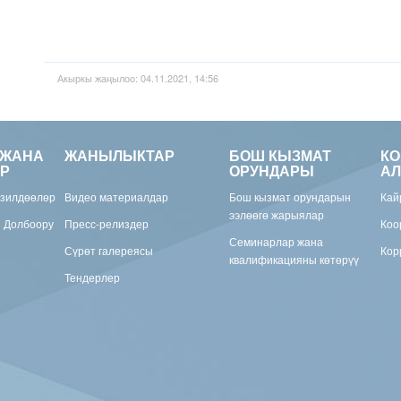
Акыркы жаңылоо: 04.11.2021, 14:56
 ЖАНА
ЖАНЫЛЫКТАР
БОШ КЫЗМАТ
К
Р
ОРУНДАРЫ
АЛ
изилдөөлөр
Видео материалдар
Бош кызмат орундарын
Кай
ээлөөгө жарыялар
н Долбоору
Пресс-релиздер
Коо
Семинарлар жана
Сүрөт галереясы
Кор
квалификацияны көтөрүү
Тендерлер