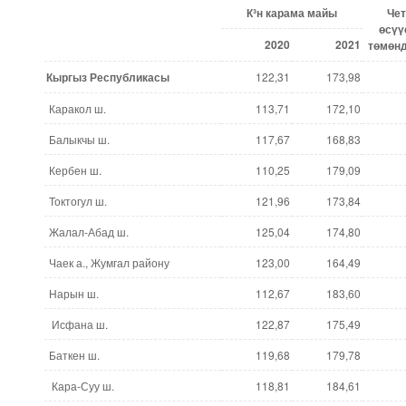
К³н карама майы
Чет
өсүү
2020
2021
төмөн
Кыргыз Республика
сы
122,31
173,98
Каракол ш.
113,71
172,10
Балыкчы ш.
117,67
168,83
Кербен ш.
110,25
179,09
Токтогул ш.
121,96
173,84
Жалал-Абад ш.
125,04
174,80
Чаек а., Жумгал району
123,00
164,49
Нарын ш.
112,67
183,60
Исфана ш.
122,87
175,49
Баткен ш.
119,68
179,78
Кара-Суу ш.
118,81
184,61