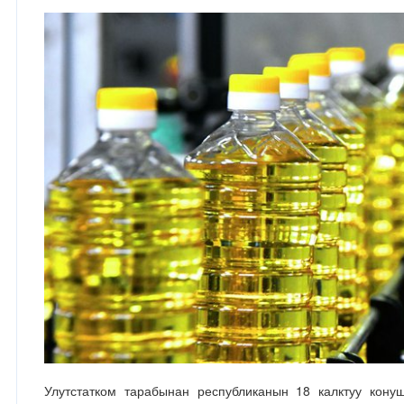
Улутстатком тарабынан республиканын 18 калктуу кону