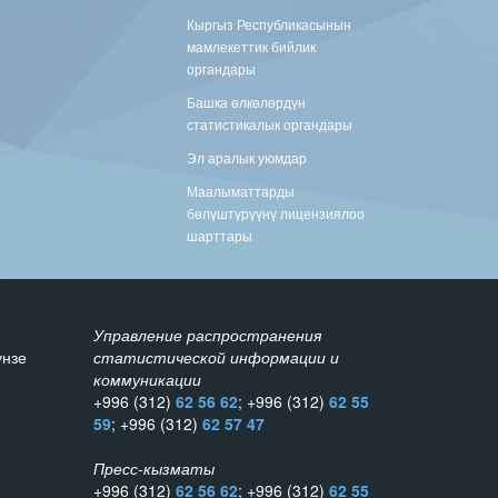
Кыргыз Республикасынын
мамлекеттик бийлик
органдары
Башка өлкөлөрдүн
статистикалык органдары
Эл аралык уюмдар
Маалыматтарды
бөлүштүрүүнү лицензиялоо
шарттары
Управление распространения
унзе
статистической информации и
коммуникации
+996 (312)
62 56 62
; +996 (312)
62 55
59
; +996 (312)
62 57 47
Пресс-кызматы
+996 (312)
62 56 62
; +996 (312)
62 55