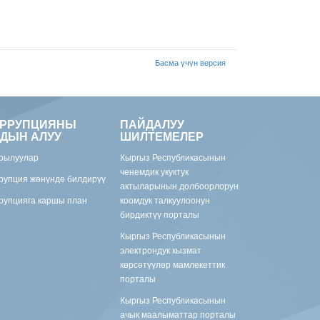
Басма үчүн версия
ОРРУПЦИЯНЫ
ПАЙДАЛУУ
ДЫН АЛУУ
ШИЛТЕМЕЛЕР
рылуулар
Кыргыз Республикасынын
ченемдик укуктук
рупция жөнүндө билдирүү
актыларынын долбоорлорун
рупцияга каршы план
коомдук талкуулоонун
бирдиктүү порталы
Кыргыз Республикасынын
электрондук кызмат
көрсөтүүлөр мамлекеттик
порталы
Кыргыз Республикасынын
ачык маалыматтар порталы