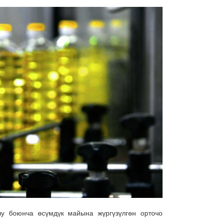
шу боюнча өсүмдүк майына жүргүзүлгөн орточо