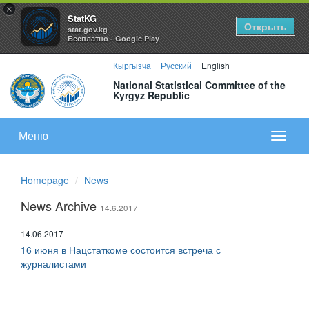
×
StatKG
Открыть
stat.gov.kg
Бесплатно - Google Play
Кыргызча
Русский
English
National Statistical Committee of the
Kyrgyz Republic
Меню
Показа
меню
Homepage
News
News Archive
14.6.2017
14.06.2017
16 июня в Нацстаткоме состоится встреча с
журналистами