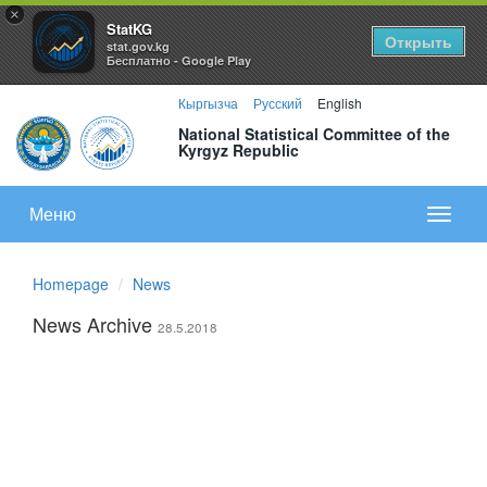
×
StatKG
Открыть
stat.gov.kg
Бесплатно - Google Play
Кыргызча
Русский
English
National Statistical Committee of the
Kyrgyz Republic
Меню
Показа
меню
Homepage
News
News Archive
28.5.2018