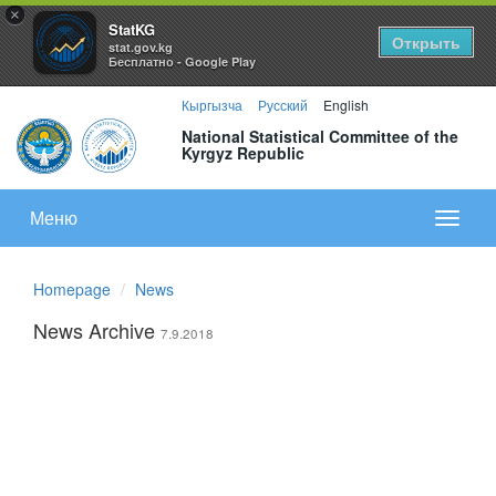
×
StatKG
Открыть
stat.gov.kg
Бесплатно - Google Play
Кыргызча
Русский
English
National Statistical Committee of the
Kyrgyz Republic
Меню
Показа
меню
Homepage
News
News Archive
7.9.2018