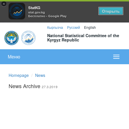
×
StatKG
Открыть
stat.gov.kg
Бесплатно - Google Play
Кыргызча
Русский
English
National Statistical Committee of the
Kyrgyz Republic
Меню
Показа
меню
Homepage
News
News Archive
27.3.2019