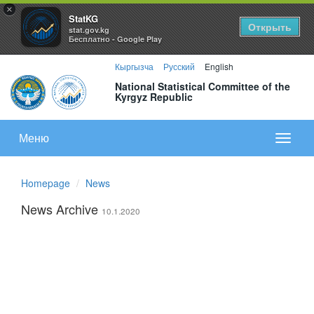
×
StatKG
Открыть
stat.gov.kg
Бесплатно - Google Play
Кыргызча
Русский
English
National Statistical Committee of the
Kyrgyz Republic
Меню
Показа
меню
Homepage
News
News Archive
10.1.2020