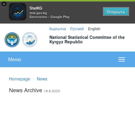
×
StatKG
Открыть
stat.gov.kg
Бесплатно - Google Play
Кыргызча
Русский
English
National Statistical Committee of the
Kyrgyz Republic
Меню
Показа
меню
Homepage
News
News Archive
18.8.2020