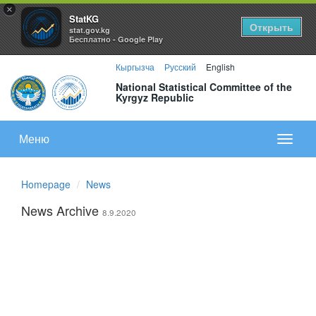
×
StatKG
Открыть
stat.gov.kg
Бесплатно - Google Play
Кыргызча
Русский
English
National Statistical Committee of the
Kyrgyz Republic
Меню
Показа
меню
Homepage
News
News Archive
8.9.2020