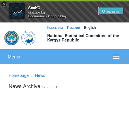
×
StatKG
Открыть
stat.gov.kg
Бесплатно - Google Play
Кыргызча
Русский
English
National Statistical Committee of the
Kyrgyz Republic
Меню
Показа
меню
Homepage
News
News Archive
17.2.2021