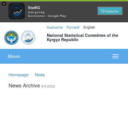
×
StatKG
Открыть
stat.gov.kg
Бесплатно - Google Play
Кыргызча
Русский
English
National Statistical Committee of the
Kyrgyz Republic
Меню
Показа
меню
Homepage
News
News Archive
8.9.2022