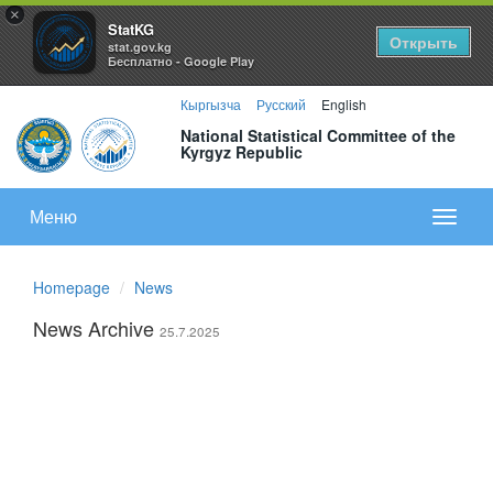
×
StatKG
Открыть
stat.gov.kg
Бесплатно - Google Play
Кыргызча
Русский
English
National Statistical Committee of the
Kyrgyz Republic
Меню
Показа
меню
Homepage
News
News Archive
25.7.2025