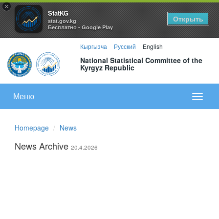
×
StatKG
Открыть
stat.gov.kg
Бесплатно - Google Play
Кыргызча
Русский
English
National Statistical Committee of the
Kyrgyz Republic
Меню
Показа
меню
Homepage
News
News Archive
20.4.2026