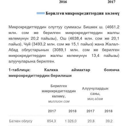
Микрокредиттердин олуттуу суммасы Бишкек ш. (4661,2
млн. сом же берилген микрокредиттердин жалпы
көлөмүнүн 20,2 пайызы), Ош (4638,4 млн. сом же 20,1
пайыз), Чүй (3493,2 млн. сом же 15,1 пайыз) жана Жалал-
Абад облустарынын (3089,1 млн. сом же берилген
микрокредиттердин жалпы көлөмүнүн 13,4 пайызы)
алуучуларына берилген.
1-таблица:
Калкка аймактар боюнча
микрокредиттердин берилиши
Берилген
Алуучулардын
микрокредиттердин
саны,
көлөмү,
миң адам
миллион сом
2017
2018
2017
2018
Баткен облусу
854,3
1 326,0
20,8
39,2