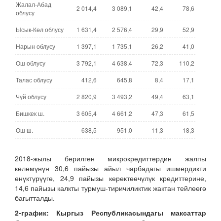
Жалал-Абад
2 014,4
3 089,1
42,4
78,6
облусу
Ысык-Көл облусу
1 631,4
2 576,4
29,9
52,9
Нарын облусу
1 397,1
1 735,1
26,2
41,0
Ош облусу
3 792,1
4 638,4
72,3
110,2
Талас облусу
412,6
645,8
8,4
17,1
Чүй облусу
2 820,9
3 493,2
49,4
63,1
Бишкек ш.
3 605,4
4 661,2
47,3
61,5
Ош ш.
638,5
951,0
11,3
18,3
2018-жылы берилген микрокредиттердин жалпы
көлөмүнүн 30,6 пайызы айыл чарбадагы ишмердикти
өнүктүрүүгө, 24,9 пайызы керектөөчүлүк кредиттерине,
14,6 пайызы калкты турмуш-тиричиликтик жактан тейлөөгө
багытталды.
2-график: Кыргыз Республикасы
ндагы
максаттар