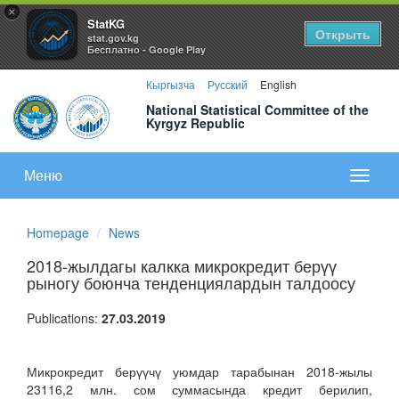
×
StatKG
Открыть
stat.gov.kg
Бесплатно - Google Play
Кыргызча
Русский
English
National Statistical Committee of the
Kyrgyz Republic
Меню
Показа
меню
Homepage
News
2018-жылдагы калкка микрокредит берүү
рыногу боюнча тенденциялардын талдоосу
Publications:
27.03.2019
Микрокредит берүүчү уюмдар тарабынан 2018-жылы
23116,2 млн. сом суммасында кредит берилип,