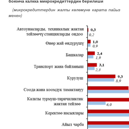
боюнча калкка микрокредиттердин берилиши
(микрокредиттердин жалпы көлөмүнө карата пайыз
менен)