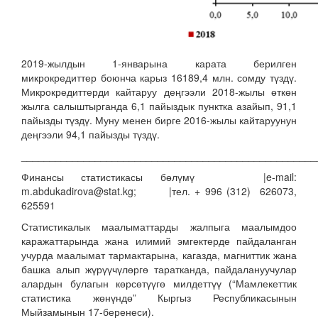
2019-жылдын 1-январына карата берилген
микрокредиттер боюнча карыз 16189,4 млн. сомду түздү.
Микрокредиттерди кайтаруу деңгээли 2018-жылы өткөн
жылга салыштырганда 6,1 пайыздык пунктка азайып, 91,1
пайызды түздү. Муну менен бирге 2016-жылы кайтаруунун
деңгээли 94,1 пайызды түздү.
____________________________________________________
Финансы статистикасы бөлүмү |e-mail:
m.abdukadirova@stat.kg; |тел. + 996 (312) 626073,
625591
Статистикалык маалыматтарды жалпыга маалымдоо
каражаттарында жана илимий эмгектерде пайдаланган
учурда маалымат тармактарына, кагазда, магниттик жана
башка алып жүрүүчүлөргө таратканда, пайдалануучулар
алардын булагын көрсөтүүгө милдеттүү (“Мамлекеттик
статистика жөнүндө” Кыргыз Республикасынын
Мыйзамынын 17-беренеси).