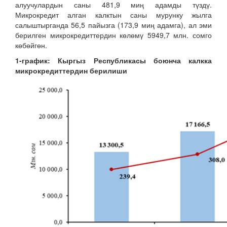
алуучулардын саны 481,9 миң адамды түздү.
Микрокредит алган калктын саны мурунку жылга
салыштырганда 56,5 пайызга (173,9 миң адамга), ал эми
берилген микрокредиттердин көлөмү 5949,7 млн. сомго
көбөйгөн.
1-график: Кыргыз Республикасы боюнча калкка
микрокредиттердин берилиши