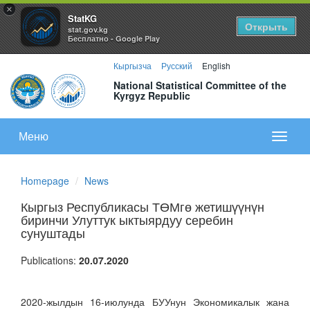
×
StatKG
Открыть
stat.gov.kg
Бесплатно - Google Play
Кыргызча
Русский
English
National Statistical Committee of the
Kyrgyz Republic
Меню
Показа
меню
Homepage
News
Кыргыз Республикасы ТӨМгө жетишүүнүн
биринчи Улуттук ыктыярдуу серебин
сунуштады
Publications:
20.07.2020
2020-жылдын 16-июлунда БУУнун Экономикалык жана