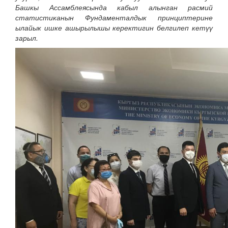
Башкы Ассамблеясында кабыл алынган расмий
статистиканын Фундаменталдык принциптерине
ылайык ишке ашырылышы керектигин белгилеп кетүү
зарыл.