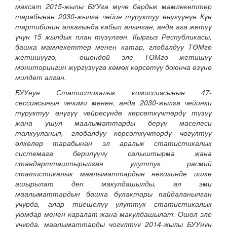
максат 2015-жылы БУУга мүчө бардык мамлекеттер
тарабынан 2030-жылга чейин туруктуу өнүгүүнүн Күн
тартибинин алкагында кабыл алынган, анда ага жетүү
үчүн 15 жылдык план түзүлгөн. Кыргыз Республикасы,
башка мамлекеттер менен катар, глобалдуу ТӨМгө
жетишүүгө, ошондой эле ТӨМгө жетишүү
мониторингин жүргүзүүгө көмөк көрсөтүү боюнча өзүнө
милдет алган.
БУУнун Статистикалык комиссиясынын 47-
сессиясынын чечими менен, анда 2030-жылга чейинки
туруктуу өнүгүү чөйрөсүндө көрсөткүчтөрдү түзүү
жана ушул маалыматтарды берүү маселеси
талкууланып, глобалдуу көрсөткүчтөрдү чогултуу
өлкөлөр тарабынан эл аралык статистикалык
системага берилүүчү салыштырма жана
стандартташтырылган улуттук расмий
статистикалык маалыматтардын негизинде ишке
ашырылат деп макулдашылды, ал эми
маалыматтардын башка булактары пайдаланылган
учурда, алар тиешелүү улуттук статистикалык
уюмдар менен каралат жана макулдашылат. Ошол эле
учурда, маалыматтарды чогултуу 2014-жылы БУУнун