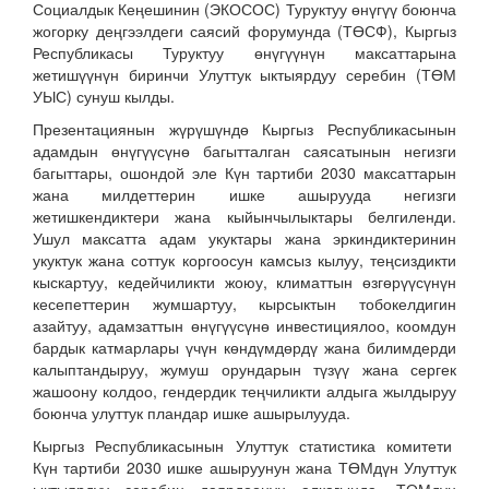
Социалдык Кеңешинин (ЭКОСОС) Туруктуу өнүгүү боюнча
жогорку деңгээлдеги саясий форумунда (ТӨСФ), Кыргыз
Республикасы Туруктуу өнүгүүнүн максаттарына
жетишүүнүн биринчи Улуттук ыктыярдуу серебин (ТӨМ
УЫС) сунуш кылды.
Презентациянын жүрүшүндө Кыргыз Республикасынын
адамдын өнүгүүсүнө багытталган саясатынын негизги
багыттары, ошондой эле Күн тартиби 2030 максаттарын
жана милдеттерин ишке ашырууда негизги
жетишкендиктери жана кыйынчылыктары белгиленди.
Ушул максатта адам укуктары жана эркиндиктеринин
укуктук жана соттук коргоосун камсыз кылуу, теңсиздикти
кыскартуу, кедейчиликти жоюу, климаттын өзгөрүүсүнүн
кесепеттерин жумшартуу, кырсыктын тобокелдигин
азайтуу, адамзаттын өнүгүүсүнө инвестициялоо, коомдун
бардык катмарлары үчүн көндүмдөрдү жана билимдерди
калыптандыруу, жумуш орундарын түзүү жана сергек
жашоону колдоо, гендердик теңчиликти алдыга жылдыруу
боюнча улуттук пландар ишке ашырылууда.
Кыргыз Республикасынын Улуттук статистика комитети
Күн тартиби 2030 ишке ашыруунун жана ТӨМдүн Улуттук