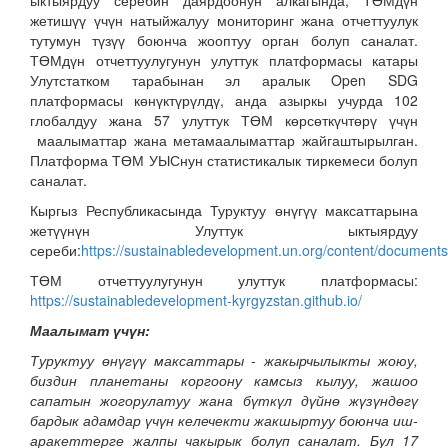
ыктыярдуу серебин даярдоонун алкагында, ТӨМдүн
жетишүү үчүн натыйжалуу мониторинг жана отчеттуулук
тутумун түзүү боюнча жооптуу орган болуп саналат.
ТӨМдүн отчеттуулугунун улуттук платформасы катары
Улутстатком тарабынан эл аралык Open SDG
платформасы көнүктүрүлдү, анда азыркы учурда 102
глобалдуу жана 57 улуттук ТӨМ көрсөткүчтөрү үчүн
маалыматтар жана метамаалыматтар жайгаштырылган.
Платформа ТӨМ УЫСнун статистикалык тиркемеси болуп
саналат.
Кыргыз Республикасында Туруктуу өнүгүү максаттарына
жетүүнүн Улуттук ыктыярдуу
сереби:
https://sustainabledevelopment.un.org/content/docume
ТӨМ отчеттуулугунун улуттук платформасы:
https://sustainabledevelopment-kyrgyzstan.github.io/
Маалымат үчүн
:
Туруктуу өнүгүү максаттары - жакырчылыкты жоюу,
биздин планетаны коргоону камсыз кылуу, жашоо
сапатын жогорулатуу жана бүткүл дүйнө жүзүндөгү
бардык адамдар үчүн келечекти жакшыртуу боюнча иш-
аракеттерге жалпы чакырык болуп саналат. Бул 17