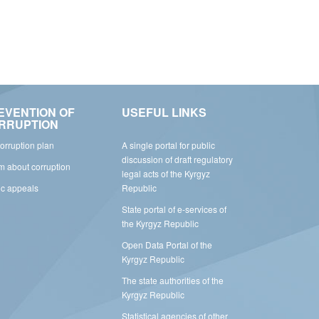
EVENTION OF
USEFUL LINKS
RRUPTION
corruption plan
A single portal for public
discussion of draft regulatory
rm about corruption
legal acts of the Kyrgyz
ic appeals
Republic
State portal of e-services of
the Kyrgyz Republic
Open Data Portal of the
Kyrgyz Republic
The state authorities of the
Kyrgyz Republic
Statistical agencies of other