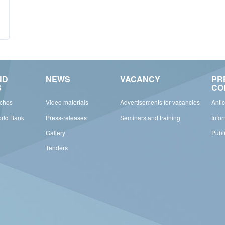
ND
NEWS
VACANCY
PR
S
CO
rches
Video materials
Advertisements for vacancies
Anti
orld Bank
Press-releases
Seminars and training
Info
Gallery
Publ
Tenders