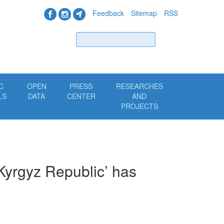
Feedback
Sitemap
RSS
Find
C
OPEN
PRESS
RESEARCHES
LS
DATA
CENTER
AND
PROJECTS
Kyrgyz Republic’ has