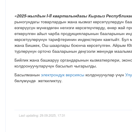
«202
5
-жылдын I-
II
кварталындагы Кыргыз Республика
рыногундагы товарлардын жана кызмат көрсөтүүлөрдүн ба
өзгөрүүсүн мүнөздөгөн негизги көрсөткүчтөрдү, өнөр жай 
өткөрүлгөн айыл чарба продукцияларынын бааларынын инд
көрсөтүүлөрүнүн тарифтеринин индекстерин камтыйт. Бул 
жана Бишкек, Ош шаарлары боюнча көрсөтүлгөн. Айрым КМ
түрлөрүнүн орточо бааларынын деңгээли жөнүндө маалыма
Бийлик жана башкаруу органдарынын кызматкерлери, эконо
колдоонуучуларүчүн басылып чыгарылды.
Басылманын
электрондук версиясы
колдонуучулар үчүн
Улу
бөлүмүндө жеткиликтүү.
Last updating: 29.09.2025, 17:31