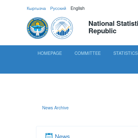
Кыргызча
Русский
English
National Statis
Republic
HOMEPAGE
COMMITTEE
STATISTICS
News Archive
News