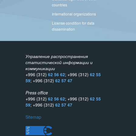
countries
International organizations
License condition for data
dissemination
Управление распространения
статистической информации и
коммуникации
+996 (312)
62 56 62
; +996 (312)
62 55
59
; +996 (312)
62 57 47
Press office
+996 (312)
62 56 62
; +996 (312)
62 55
59
; +996 (312)
62 57 47
Sitemap