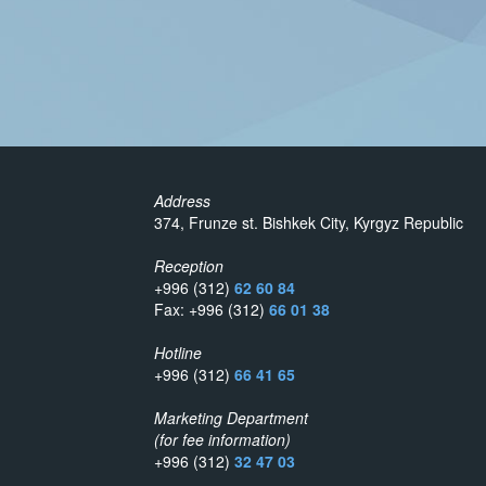
Address
374, Frunze st. Bishkek City, Kyrgyz Republic
Reception
+996 (312)
62 60 84
Fax: +996 (312)
66 01 38
Hotline
+996 (312)
66 41 65
Marketing Department
(for fee information)
+996 (312)
32 47 03