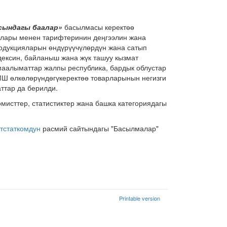
сындагы баалар»
басылмасы керектөө
алары менен тарифтеринин деңгээлин жана
продукцияларын өндүрүүчүлөрдүн жана сатып
ексин, байланыш жана жүк ташуу кызмат
маалыматтар жалпы республика, бардык облустар
Ш өлкөлөрүндөгүкеректөө товарларынын негизги
ттар да берилди.
мисттер, статистиктер жана башка категориядагы
тстаткомдун
расмий сайтындагы "Басылмалар"
Printable version