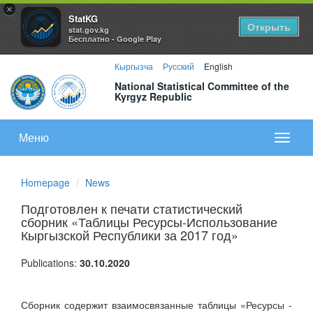
×
StatKG
Открыть
stat.gov.kg
Бесплатно - Google Play
Кыргызча
Русский
English
National Statistical Committee of the
Kyrgyz Republic
Меню
Показа
меню
Homepage
News
Подготовлен к печати статистический
сборник «Таблицы Ресурсы-Использование
Кыргызской Республики за 2017 год»
Publications:
30.10.2020
Сборник содержит взаимосвязанные таблицы «Ресурсы -