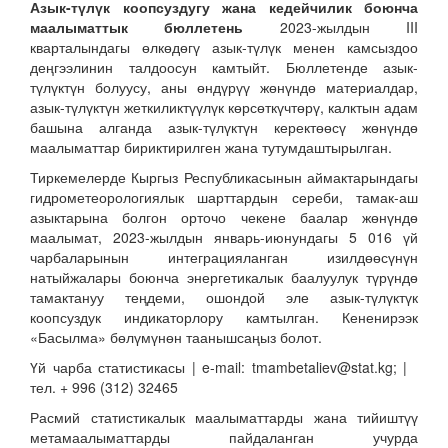
Азык-түлүк коопсуздугу жана кедейчилик боюнча
маалыматтык бюллетень
2023-жылдын III
кварталындагы өлкөдөгү азык-түлүк менен камсыздоо
деңгээлинин талдоосун камтыйт. Бюллетенде азык-
түлүктүн болуусу, аны өндүрүү жөнүндө материалдар,
азык-түлүктүн жеткиликтүүлүк көрсөткүчтөрү, калктын адам
башына алганда азык-түлүктүн керектөөсү жөнүндө
маалыматтар бириктирилген жана тутумдаштырылган.
Тиркемелерде Кыргыз Республикасынын аймактарындагы
гидрометеорологиялык шарттардын сереби, тамак-аш
азыктарына болгон орточо чекене баалар жөнүндө
маалымат, 2023-жылдын январь-июнундагы 5 016 үй
чарбаларынын интеграцияланган изилдөөсүнүн
натыйжалары боюнча энергетикалык баалуулук түрүндө
тамактануу теңдеми, ошондой эле азык-түлүктүк
коопсуздук индикаторлору камтылган. Кененирээк
«Басылма» бөлүмүнөн таанышсаңыз болот.
Үй чарба статистикасы | e-mail: tmambetaliev@stat.kg; |
тел. + 996 (312) 32465
Расмий статистикалык маалыматтарды жана тийиштүү
метамаалыматтарды пайдаланган учурда