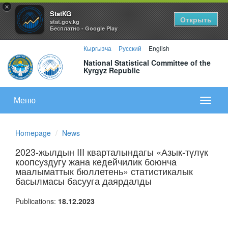
×
StatKG
Открыть
stat.gov.kg
Бесплатно - Google Play
Кыргызча
Русский
English
National Statistical Committee of the
Kyrgyz Republic
Меню
Показа
меню
Homepage
News
2023-жылдын III кварталындагы «Азык-түлүк
коопсуздугу жана кедейчилик боюнча
маалыматтык бюллетень» статистикалык
басылмасы басууга даярдалды
Publications:
18.12.2023