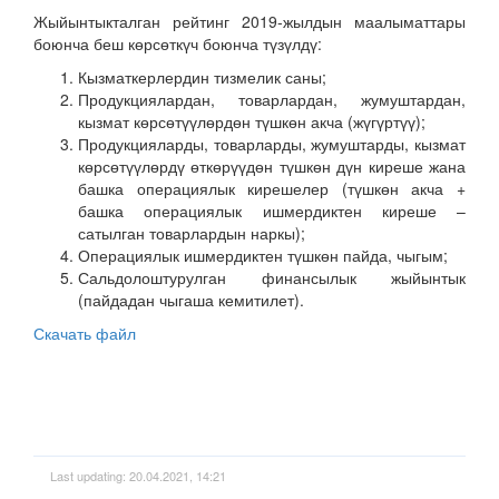
Жыйынтыкталган рейтинг 2019-жылдын маалыматтары
боюнча беш көрсөткүч боюнча түзүлдү:
Кызматкерлердин тизмелик саны;
Продукциялардан, товарлардан, жумуштардан,
кызмат көрсөтүүлөрдөн түшкөн акча (жүгүртүү);
Продукцияларды, товарларды, жумуштарды, кызмат
көрсөтүүлөрдү өткөрүүдөн түшкөн дүн киреше жана
башка операциялык кирешелер (түшкөн акча +
башка операциялык ишмердиктен киреше –
сатылган товарлардын наркы);
Операциялык ишмердиктен түшкөн пайда, чыгым;
Сальдолоштурулган финансылык жыйынтык
(пайдадан чыгаша кемитилет).
Скачать файл
Last updating: 20.04.2021, 14:21