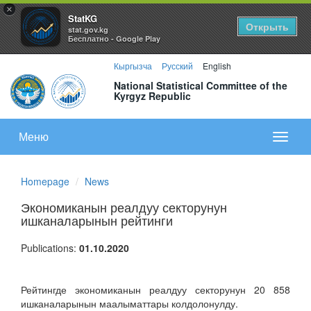
×
StatKG
Открыть
stat.gov.kg
Бесплатно - Google Play
Кыргызча
Русский
English
National Statistical Committee of the
Kyrgyz Republic
Меню
Показа
меню
Homepage
News
Экономиканын реалдуу секторунун
ишканаларынын рейтинги
Publications:
01.10.2020
Рейтингде экономиканын реалдуу секторунун 20 858
ишканаларынын маалыматтары колдолонулду.