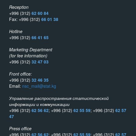
Reception
+996 (312)
62 60 84
Fax: +996 (312)
66 01 38
Hotline
+996 (312)
66 41 65
Marketing Department
(for fee information)
+996 (312)
32 47 03
Front office:
+996 (312)
32 46 35
Email:
nsc_mail@stat.kg
Управление распространения статистической
информации и коммуникации
+996 (312)
62 56 62
; +996 (312)
62 55 59
; +996 (312)
62 57
47
Press office
+996 (312)
62 56 62
; +996 (312)
62 55 59
; +996 (312)
62 57