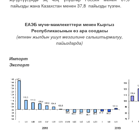
пайызды жана Казахстан менен 37,8 пайызды түзгөн.
ЕАЭБ мүчө-мамлекеттери
менен Кыргыз
Республикасынын өз ара соодасы
(өткөн жылдын ушул мезгилине салыштырмалуу,
пайыздарда)
Импор
Экспорт