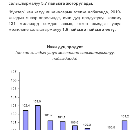
салыштырмалуу
5,7 пайызга жогорулады.
“Кумтөр” кен казуу ишканаларын эсепке албаганда, 2019-
жылдын январ-апрелинде, ички дүң продуктунун көлөмү
131 миллиард сомдон ашып, өткөн жылдын ушул
мезгилине салыштырмалуу
1,6 пайызга пайызга өстү.
Ички дүң продукт
(өткөн жылдын ушул мезгилине салыштырмалуу,
пайыздарда)