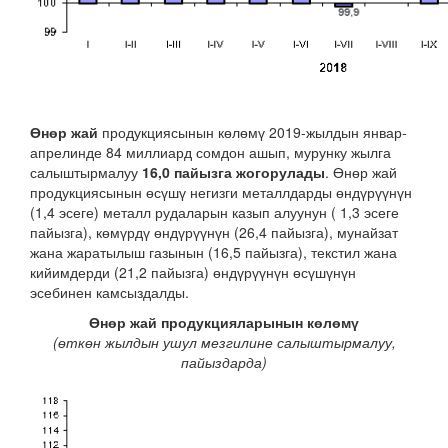
Өнөр жай
продукциясынын көлөмү 2019-жылдын январ-
апрелинде 84 миллиард сомдон ашып, мурунку жылга
салыштырмалуу
16,0 пайызга жогорулады
. Өнөр жай
продукциясынын өсүшү негизги металлдарды өндүрүүнүн
(1,4 эсеге) металл рудаларын казып алуунун ( 1,3 эсеге
пайызга), көмүрдү өндүрүүнүн (26,4 пайызга), мунайзат
жана жаратылыш газынын (16,5 пайызга), текстил жана
кийимдерди (21,2 пайызга) өндүрүүнүн өсүшүнүн
эсебинен камсыздалды.
Өнөр жай продукцияларынын көлөмү
(өткөн жылдын ушул мезгилине салыштырмалуу,
пайыздарда)