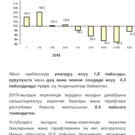
Айыл чарбасында
реалдуу өсүү 1,8 пайызды,
курулушта
жана
дүң жана чекене соодада өсүү 4,3
пайызданды түзүп
, оң тенденциялар байкалган.
2019-жылдын апрелинде мурдагы жылдын декабрына
салыштырмалуу, керектөө баалары жана тарифтери
республика боюнча жалпысынан
0,4 пайызга
төмөндөгөн.
Үстүбүздөгү жылдын январ-апрелинде керектөө
бааларынын жана тарифтеринин эң көп жогорулоосу
Нарын облусунда (0,6 пайызга) белгиленип, негизинен