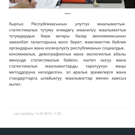
****
Кыргыз Республикасынын улуттук маалыматтык-
статистикалык тутуму өлкөдөгү маанилүү маалыматтык
тутумдардын бири катары базар экономикасынын
заманбап талаптарына жооп берет, мамлекеттик бийлик
органдарын жана коомчулукту республиканын социалдык,
кономикалык, демографиялык жана экологиялык абалы
жөнүндө статистикалык байкоо, иштеп чыгуу жана
статистикалык маалыматтарды таратуунун жаңы
методдоруна негизделген, эл аралык эрежелерге жана
стандарттарга ылайыктуу маалыматтар менен камсыз
кылат.
Last updating: 14.05.2019, 11:50