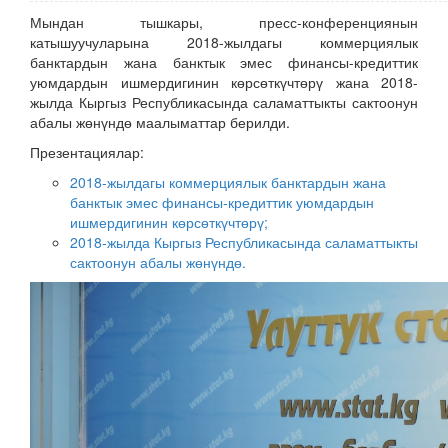
Мындан тышкары, пресс-конференциянын
катышуучуларына 2018-жылдагы коммерциялык
банктардын жана банктык эмес финансы-кредиттик
уюмдардын ишмердигинин көрсөткүчтөрү жана 2018-
жылда Кыргыз Республикасында саламаттыкты сактоонун
абалы жөнүндө маалыматтар берилди.
Презентациялар:
2018-жылдагы коммерциялык банктардын жана
банктык эмес финансы-кредиттик уюмдардын
ишмердигинин көрсөткүчтөрү;
2018-жылда Кыргыз Республикасында саламаттыкты
сактоонун абалы жөнүндө.