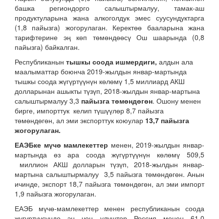
башка региондорго салыштырмалуу, тамак-аш
продуктуларына жана алкоголдук эмес суусундуктарга
(1,8 пайызга) жогорулаган. Керектөө бааларына жана
тарифтерине эң көп төмөндөөсү Ош шаарында (0,8
пайызга) байкалган.
Республиканын
тышкы соода ишмердиги,
алдын ала
маалыматтар боюнча 2019-жылдын январ-мартында
тышкы соода жүгүртүүнүн көлөмү 1,5 миллиард АКШ
долларынан ашыкты түзүп, 2018-жылдын январ-мартына
салыштырмалуу 3,3
пайызга төмөндөгөн
. Ошону менен
бирге, импорттук келип түшүүлөр 8,7 пайызга
төмөндөгөн, ал эми экспорттук коюулар
13,7 пайызга
жогорулаган.
ЕАЭБке мүчө мамлекеттер
менен, 2019-жылдын январ-
мартында өз ара соода жүгүртүүнүн көлөмү 509,5
миллион АКШ долларын түзүп, 2018-жылдын январ-
мартына салыштырмалуу 3,5 пайызга төмөндөгөн. Анын
ичинде, экспорт 18,7 пайызга төмөндөгөн, ал эми импорт
1,9 пайызга жогорулаган.
ЕАЭБ мүчө-мамлекеттер менен республиканын соода
жүгүртүүсүндө эң чоң үлүштөр Россия менен 61,0