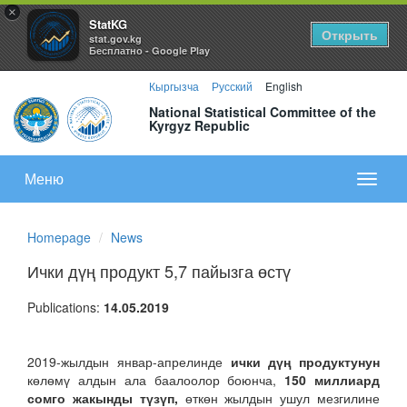
×
StatKG
Открыть
stat.gov.kg
Бесплатно - Google Play
Кыргызча
Русский
English
National Statistical Committee of the
Kyrgyz Republic
Меню
Показа
меню
Homepage
News
Ички дүң продукт 5,7 пайызга өстү
Publications:
14.05.2019
2019-жылдын январ-апрелинде
ички дүң продуктунун
көлөмү алдын ала баалоолор боюнча,
150 миллиард
сомго жакынды түзүп,
өткөн жылдын ушул мезгилине