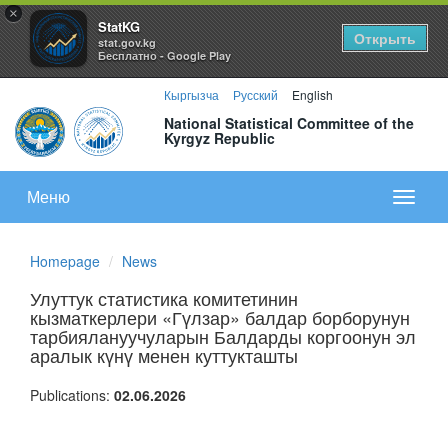
×
StatKG
Открыть
stat.gov.kg
Бесплатно - Google Play
Кыргызча
Русский
English
National Statistical Committee of the
Kyrgyz Republic
Меню
Показа
меню
Homepage
News
Улуттук статистика комитетинин
кызматкерлери «Гүлзар» балдар борборунун
тарбиялануучуларын Балдарды коргоонун эл
аралык күнү менен куттукташты
Publications:
02.06.2026