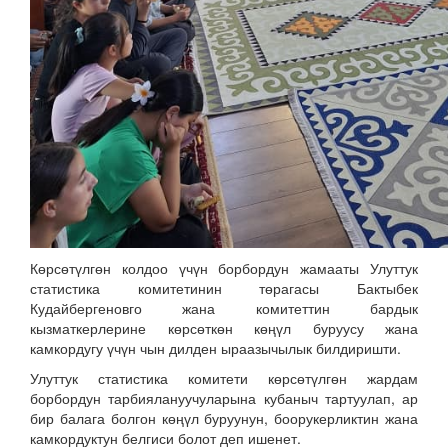
Көрсөтүлгөн колдоо үчүн борбордун жамааты Улуттук
статистика комитетинин төрагасы Бактыбек
Кудайбергеновго жана комитеттин бардык
кызматкерлерине көрсөткөн көңүл буруусу жана
камкордугу үчүн чын дилден ыраазычылык билдиришти.
Улуттук статистика комитети көрсөтүлгөн жардам
борбордун тарбиялануучуларына кубаныч тартуулап, ар
бир балага болгон көңүл буруунун, боорукерликтин жана
камкордуктун белгиси болот деп ишенет.