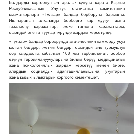
Балдарды коргоонун эл аралык күнүнө карата Кыргыз
Республикасынын Улуттук статистика комитетинин
кызматкерлери «Гүлзар» балдар борборуна барышты.
Иш-чаранын алкагында борборго кир жуугуч жана
тазалоочу каражаттар, жеке гигиена каражаттары,
ошондой эле таттуулар түрүндө жардам көрсөтүлдү.
«Гүлзар» балдар борборунда ата-энесинин камкордугусуз
калган балдар, жетим балдар, ошондой эле турмуштук
оор кырдаалга кабылган 108 кыз тарбияланат. Борбор
өзүнүн тарбиялануучуларына билим берүү, медициналык
жана психологиялык жардам көрсөтүү менен бирге,
алардын социалдык адаптацияланышына, укуктарын
жана кызыкчылыктарын коргоого көмөктөшөт.