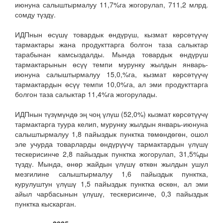
июнуна салыштырмалуу 11,7%га жогорулап, 711,2 млрд.
сомду түздү.
ИДПнын өсүшү товардык өндүрүш, кызмат көрсөтүүчү
тармактары жана продукттарга болгон таза салыктар
тарабынан камсыздалды. Мында товардык өндүрүш
тармактарынын өсүү темпи мурунку жылдын январь-
июнуна салыштырмалуу 15,0,%га, кызмат көрсөтүүчү
тармактардын өсүү темпи 10,0%га, ал эми продукттарга
болгон таза салыктар 11,4%га жогорулады.
ИДПнын түзүмүндө эң чоң үлүш (52,0%) кызмат көрсөтүүчү
тармактарга туура келип, мурунку жылдын январь-июнуна
салыштырмалуу 1,8 пайыздык пунктка тѳмѳндѳгѳн, ошол
эле учурда товарларды өндүрүүчү тармактардын үлүшү
тескерисинче 2,8 пайыздык пунктка жогорулап, 31,5%ды
түздү. Мында, өнөр жайдын үлүшү өткөн жылдын ушул
мезгилине салыштырмалуу 1,6 пайыздык пунктка,
курулуштун үлүшү 1,5 пайыздык пунктка өскөн, ал эми
айыл чарбасынын үлүшү, тескерисинче, 0,3 пайыздык
пунктка кыскарган.