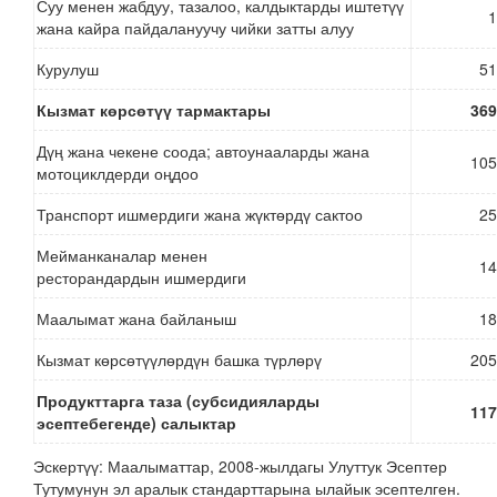
Суу менен жабдуу, тазалоо, калдыктарды иштетүү
1
жана кайра пайдалануучу чийки затты алуу
Курулуш
51
Кызмат көрсөтүү тармактары
369
Дүң жана чекене соода; автоунааларды жана
105
мотоциклдерди оңдоо
Транспорт ишмердиги жана жүктөрдү сактоо
25
Мейманканалар менен
14
ресторандардын ишмердиги
Маалымат жана байланыш
18
Кызмат көрсөтүүлөрдүн башка түрлөрү
205
Продукттарга таза (субсидияларды
117
эсептебегенде) салыктар
Эскертүү: Маалыматтар, 2008-жылдагы Улуттук Эсептер
Тутумунун эл аралык стандарттарына ылайык эсептелген.