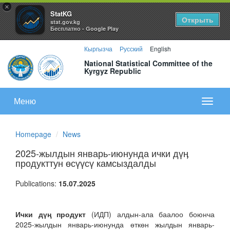
×
StatKG
Открыть
stat.gov.kg
Бесплатно - Google Play
Кыргызча
Русский
English
National Statistical Committee of the
Kyrgyz Republic
Меню
Показа
меню
Homepage
News
2025-жылдын январь-июнунда ички дүӊ
продукттун өсүүсү камсыздалды
Publications:
15.07.2025
Ички дүң продукт
(ИДП) алдын-ала баалоо боюнча
2025-жылдын январь-июнунда өткөн жылдын январь-