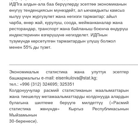
ИДПга алдын-ала баа берүүлөрдү эсептөө экономиканын
өнүгүү тенденциясын мүнөздөйт, ал ыкчамдыкты камсыз
кылуу үчүн жүргүзүлөт жана негизги тармактар: айыл
чарба, өнөр жай, курулуш, соода, мейманканалар жана
ресторандар, транспорт жана байланыш боюнча өндүрүш
индекстеринин өзгөрүшүнө негизделет. ИДПнын
түзүмүндө көрсөтүлгөн тармактардын үлүшү болжол
менен 55% ды түзөт.
____________________________________________________
Экономикалык статистика жана улуттук эсептер
башкармалыгы e-mail: eisenkulova@stat.kg;
тел.: +996 (312) 324695; 325351
Колдонуучулар расмий статистиканын маалыматтарын
жана тиешелүү метамаалыматтарды колдонууда алардын
булагына шилтеме берүүгө милдеттүү («Расмий
статистика жөнүндө» Кыргыз Республикасынын
Мыйзамынын
30-беренеси).