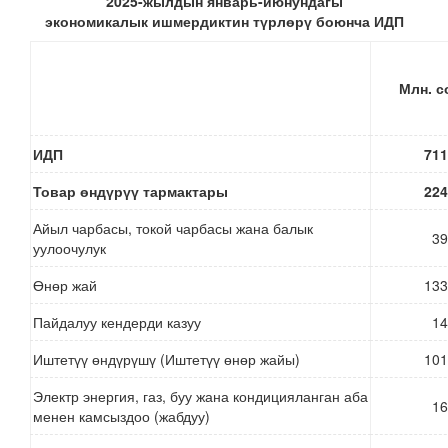
2025-жылдын январь-июнундагы
экономикалык
ишмердиктин
түрлөрү
боюнча ИДП
Млн. с
ИДП
711
Товар өндүрүү тармактары
224
Айыл чарбасы, токой чарбасы жана балык
39
уулоочулук
Өнөр жай
133
Пайдалуу кендерди казуу
14
Иштетүү өндүрүшү (Иштетүү өнөр жайы)
101
Электр энергия, газ, буу жана кондицияланган аба
16
менен камсыздоо (жабдуу)