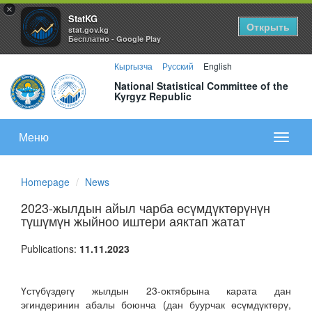
×
StatKG
Открыть
stat.gov.kg
Бесплатно - Google Play
Кыргызча
Русский
English
National Statistical Committee of the
Kyrgyz Republic
Меню
Показа
меню
Homepage
News
2023-жылдын айыл чарба өсүмдүктөрүнүн
түшүмүн жыйноо иштери аяктап жатат
Publications:
11.11.2023
Үстүбүздөгү жылдын 23-октябрына карата дан
эгиндеринин абалы боюнча (дан буурчак өсүмдүктөрү,