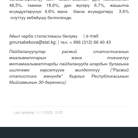
46,5%, тамеки 18,6%, дан жүгөрү 6,7%, жашылча
өсүмдүктөрүнүн 4,6% жана бакча өсүмдүктөрү 3,6%
олуттуу көбөйүшү белгиленди.
Айыл чарба статистикасы бөлүмү | e-mail:
gmursabekova@stat.kg; | тел. + 996 (312) 66 40 43
Пайдалануучулар расмий статистиканын
маалыматтарын жана тиешелүү
метамаалыматтарды пайдаланууда алардын булагына
шилтеме көрсөтүүгө милдеттүү ("Расмий
статистика жөнүндө" Кыргыз Республикасынын
Мыйзамынын 30-беренеси).
Last updating: 11.11.2023, 13:25