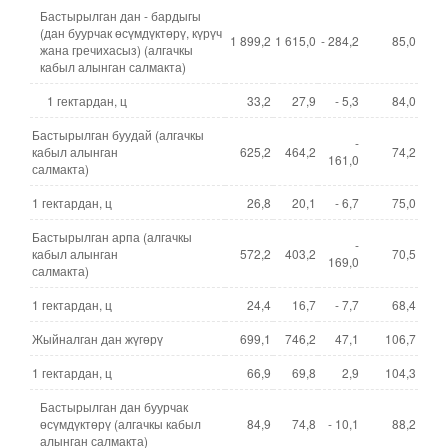
Бастырылган дан - бардыгы
(дан буурчак өсүмдүктөрү, күрүч
1 899,2
1 615,0
- 284,2
85,0
жана гречихасыз) (алгачкы
кабыл алынган салмакта)
1 гектардан, ц
33,2
27,9
- 5,3
84,0
Бастырылган буудай (алгачкы
-
кабыл алынган
625,2
464,2
74,2
161,0
салмакта)
1 гектардан, ц
26,8
20,1
- 6,7
75,0
Бастырылган арпа (алгачкы
-
кабыл алынган
572,2
403,2
70,5
169,0
салмакта)
1 гектардан, ц
24,4
16,7
- 7,7
68,4
Жыйналган дан жүгөрү
699,1
746,2
47,1
106,7
1 гектардан, ц
66,9
69,8
2,9
104,3
Бастырылган дан буурчак
өсүмдүктөрү (алгачкы кабыл
84,9
74,8
- 10,1
88,2
алынган салмакта)