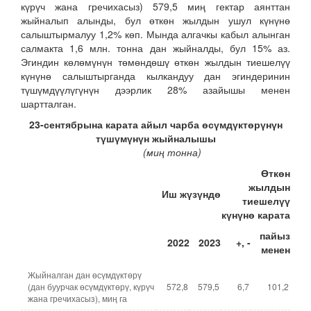
күрүч жана гречихасыз) 579,5 миң гектар аянттан
жыйналып алынды, бул өткөн жылдын ушул күнүнө
салыштырмалуу 1,2% көп. Мында алгачкы кабыл алынган
салмакта 1,6 млн. тонна дан жыйналды, бул 15% аз.
Эгиндин көлөмүнүн төмөндөшү өткөн жылдын тиешелүү
күнүнө салыштырганда кылкандуу дан эгиндеринин
түшүмдүүлүгүнүн дээрлик 28% азайышы менен
шартталган.
23-сентябрына карата айыл чарба өсүмдүктөрүнүн
түшүмүнүн жыйналышы
(миң тонна)
Өткөн
жылдын
Иш жүзүндө
тиешелүү
күнүнө карата
пайыз
202
2
202
3
+, -
менен
Жыйналган дан өсүмдүктөрү
(дан буурчак өсүмдүктөрү, күрүч
572,8
579,5
6,7
101,2
жана гречихасыз), миң га