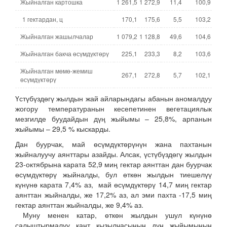
Жыйналган картошка
1 261,5
1 272,9
11,4
100,9
1 гектардан, ц
170,1
175,6
5,5
103,2
Жыйналган жашылчалар
1 079,2
1 128,8
49,6
104,6
Жыйналган бакча өсүмдүктөрү
225,1
233,3
8,2
103,6
Жыйналган мөмө-жемиш
267,1
272,8
5,7
102,1
өсүмдүктөрү
Үстүбүздөгү жылдын жай айларындагы абанын аномалдуу
жогору температуранын кесепетинен вегетациялык
мезгилде буудайдын дүң жыйымы – 25,8%, арпанын
жыйымы – 29,5 % кыскарды.
Дан буурчак, май өсүмдүктөрүнүн жана пахтанын
жыйналуучу аянттары азайды. Алсак, үстүбүздөгү жылдын
23-октябрына карата 52,9 миң гектар аянттан дан буурчак
өсүмдүктөрү жыйналды, бул өткөн жылдын тиешелүү
күнүнө карата 7,4% аз, май өсүмдүктөрү 14,7 миң гектар
аянттан жыйналды, же 17,2% аз, ал эми пахта -17,5 миң
гектар аянттан жыйналды, же 9,4% аз.
Муну менен катар, өткөн жылдын ушул күнүнө
салыштырмалуу кант кызылчасынын дүң жыйымынын