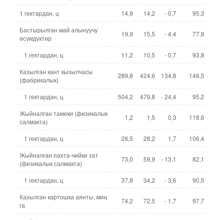
1 гектардан, ц
14,9
14,2
- 0,7
95,3
Бастырылган май алынуучу
19,9
15,5
- 4,4
77,9
өсүмдүктөр
1 гектардан, ц
11,2
10,5
- 0,7
93,8
Казылган кант кызылчасы
289,8
424,6
134,8
146,5
(фабрикалык)
1 гектардан, ц
504,2
479,8
- 24,4
95,2
Жыйналган тамеки (физикалык
1,2
1,5
0,3
118,6
салмакта)
1 гектардан, ц
26,5
28,2
1,7
106,4
Жыйналган пахта-чийки зат
73,0
59,9
- 13,1
82,1
(физикалык салмакта)
1 гектардан, ц
37,8
34,2
- 3,6
90,5
Казылган картошка аянты, миң
74,2
72,5
- 1,7
97,7
га