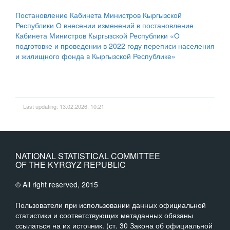
Постановление Кабинета Министров Кыргызской
Республики О внесении изменений в постановление
Кабинета Министров Кыргызской Республики
«
О
подготовке и проведении в 2022 году переписи населения
и жилищного фонда в Кыргызской Республике
»
Last updating: 13.02.2026, 10:21
NATIONAL STATISTICAL COMMITTEE
OF THE KYRGYZ REPUBLIC
© All right reserved, 2015
Пользователи при использовании данных официальной
статистики и соответствующих метаданных обязаны
ссылаться на их источник. (ст. 30 Закона об официальной