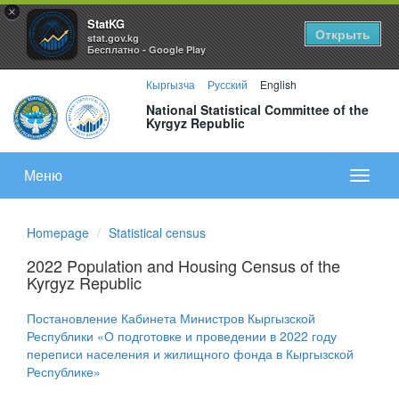
×
StatKG
Открыть
stat.gov.kg
Бесплатно - Google Play
Кыргызча
Русский
English
National Statistical Committee of the
Kyrgyz Republic
Меню
Показа
меню
Homepage
Statistical census
2022 Population and Housing Census of the
Kyrgyz Republic
Постановление Кабинета Министров Кыргызской
Республики «О подготовке и проведении в 2022 году
переписи населения и жилищного фонда в Кыргызской
Республике
»