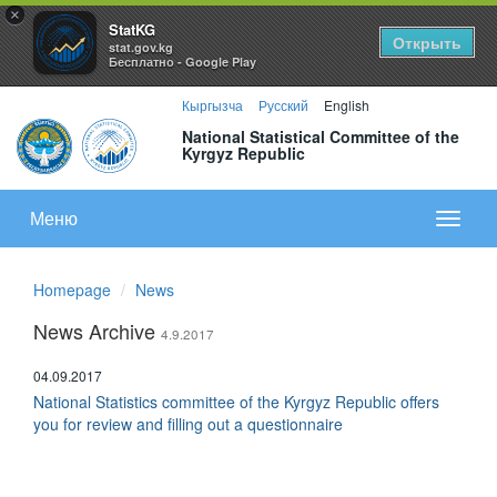
×
StatKG
Открыть
stat.gov.kg
Бесплатно - Google Play
Кыргызча
Русский
English
National Statistical Committee of the
Kyrgyz Republic
Меню
Показа
меню
Homepage
News
News Archive
4.9.2017
04.09.2017
National Statistics committee of the Kyrgyz Republic offers
you for review and filling out a questionnaire