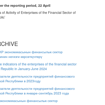
er the reporting period, 22 April
rs of Activity of Enterprises of the Financial Sector of
lic’
RCHIVE
 КР экономикасынын финансылык сектор
нин негизги көрсөткүчтөрү
indicators of the enterprises of the financial sector
z Republic in January-June 2024
затели деятельности предприятий финансового
кой Республики в 2023году
затели деятельности предприятий финансового
кой Республики в январе-сентябрь 2023 года
 экономикасынын финансылык сектор