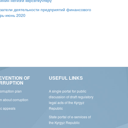
нин негизги көрсөткүчтөрү
затели деятельности предприятий финансового
арь-июнь 2020
EVENTION OF
USEFUL LINKS
RRUPTION
corruption plan
A single portal for public
discussion of draft regulatory
rm about corruption
legal acts of the Kyrgyz
ic appeals
Republic
State portal of e-services of
the Kyrgyz Republic