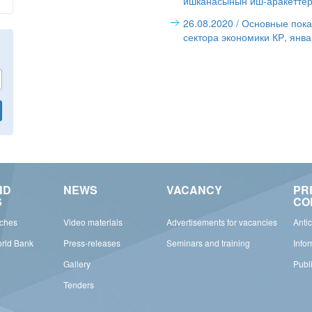
ишканасынын иш-аракеттери
26.08.2020
/ Основные пока
сектора экономики КР, янв
ND
NEWS
VACANCY
PR
S
CO
rches
Video materials
Advertisements for vacancies
Anti
orld Bank
Press-releases
Seminars and training
Info
Gallery
Publ
Tenders