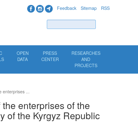
Feedback
Sitemap
RSS
Find
C
OPEN
PRESS
RESEARCHES
LS
DATA
CENTER
AND
PROJECTS
 enterprises ...
the enterprises of the
my of the Kyrgyz Republic