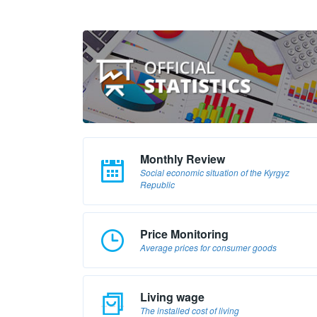
Monthly Review
Social economic situation of the Kyrgyz
Republic
Price Monitoring
Average prices for consumer goods
Living wage
The installed cost of living