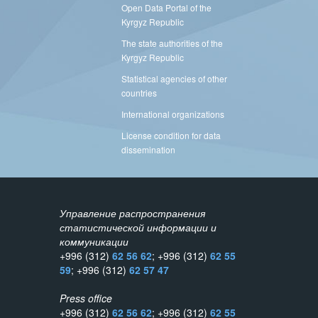
Open Data Portal of the
Kyrgyz Republic
The state authorities of the
Kyrgyz Republic
Statistical agencies of other
countries
International organizations
License condition for data
dissemination
Управление распространения
статистической информации и
коммуникации
+996 (312)
62 56 62
; +996 (312)
62 55
59
; +996 (312)
62 57 47
Press office
+996 (312)
62 56 62
; +996 (312)
62 55