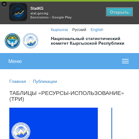
×
StatKG
Открыть
stat.gov.kg
Бесплатно - Google Play
Кыргызча
Русский
English
Национальный статистический
комитет Кыргызской Республики
Меню
Показа
меню
Главная
Публикации
ТАБЛИЦЫ «РЕСУРСЫ-ИСПОЛЬЗОВАНИЕ»
(ТРИ)