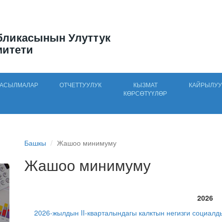
бликасынын Улуттук
митети
АСЫЛМАЛАР
ОТЧЕТТУУЛУК
КЫЗМАТ
КАЙРЫЛУУ
КӨРСӨТҮҮЛӨР
Башкы
Жашоо минимуму
Жашоо минимуму
2026
2026-жылдын II-кварталындагы калктын негизги социал