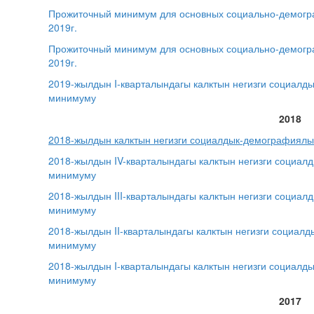
Прожиточный минимум для основных социально-демограф
2019г.
Прожиточный минимум для основных социально-демограф
2019г.
2019-жылдын I-кварталындагы калктын негизги социалд
минимуму
2018
2018-жылдын калктын негизги социалдык-демографиялы
2018-жылдын IV-кварталындагы калктын негизги социал
минимуму
2018-жылдын III-кварталындагы калктын негизги социа
минимуму
2018-жылдын II-кварталындагы калктын негизги социал
минимуму
2018-жылдын I-кварталындагы калктын негизги социалд
минимуму
2017