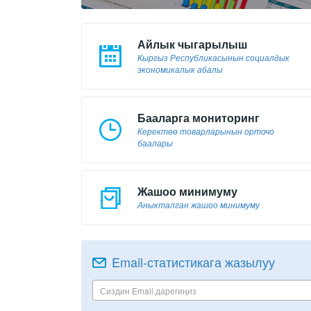
Айлык чыгарылыш
Кыргыз Республикасынын социалдык
экономикалык абалы
Бааларга мониторинг
Керектөө товарларынын орточо
баалары
Жашоо минимуму
Аныкталган жашоо минимуму
Email-статистикага жазылуу