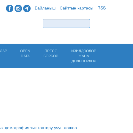
Байланыш
Сайттын картасы
RSS
Табуу
ЛАР
OPEN
ПРЕСС
ИЗИЛДӨӨЛӨР
DATA
БОРБОР
ЖАНА
ДОЛБООРЛОР
дык-демографиялык топтору учун жашоо