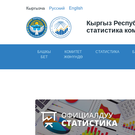
Кыргызча
Русский
English
Кыргыз Респу
статистика ко
БАШКЫ
КОМИТЕТ
СТАТИСТИКА
Б
БЕТ
ЖӨНҮНДӨ