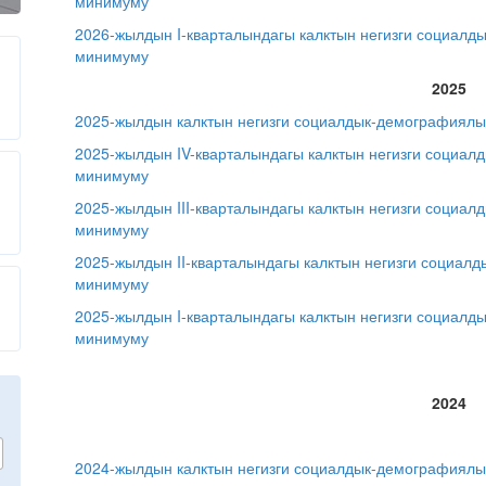
минимуму
2026-жылдын I-кварталындагы калктын негизги социалд
минимуму
2025
2025-жылдын калктын негизги социалдык-демографиялы
2025-жылдын IV-кварталындагы калктын негизги социал
минимуму
2025-жылдын III-кварталындагы калктын негизги социа
минимуму
2025-жылдын II-кварталындагы калктын негизги социал
минимуму
2025-жылдын I-кварталындагы калктын негизги социалд
минимуму
2024
2024-жылдын калктын негизги социалдык-демографиялы