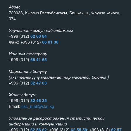
Адрес
720033, Кыргыз Республикасы, Бишкек ш., Фрунзе көчөсү,
374
Улутстаткомдун кабылдамасы
+996 (312)
62 60 84
Факс: +996 (312)
66 01 38
Ишеним телефону
+996 (312)
66 41 65
Маркетинг бөлүмү
(акы төлөнүүчү маалыматтар маселеси боюнча )
+996 (312)
32 47 03
Жалпы бөлүм:
+996 (312)
32 46 35
Email:
nsc_mail@stat.kg
Управление распространения статистической
информации и коммуникации
+996 (312)
62 56 62
; +996 (312)
62 55 59
; +996 (312)
62 57