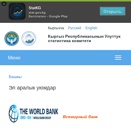
×
StatKG
Открыть
stat.gov.kg
Бесплатно - Google Play
Кыргызча
Русский
English
Кыргыз Республикасынын Улуттук
статистика комитети
Меню
Показа
меню
Башкы
Эл аралык уюмдар
Всемирный банк