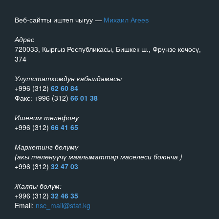
Веб-сайтты иштеп чыгуу —
Михаил Агеев
Адрес
720033, Кыргыз Республикасы, Бишкек ш., Фрунзе көчөсү,
374
Улутстаткомдун кабылдамасы
+996 (312)
62 60 84
Факс: +996 (312)
66 01 38
Ишеним телефону
+996 (312)
66 41 65
Маркетинг бөлүмү
(акы төлөнүүчү маалыматтар маселеси боюнча )
+996 (312)
32 47 03
Жалпы бөлүм:
+996 (312)
32 46 35
Email:
nsc_mail@stat.kg