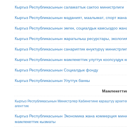
Кыргыз Республикасынын саламаттык сактоо министрлиги
Кыргыз Республикасынын маданият, маалымат, спорт жана
Кыргыз Республикасынын эмгек, социалдык камсыздоо жан
Кыргыз Республикасынын жаратылыш ресурстары, экология
Кыргыз Республикасынын санариптик өнуктүрүү министрли
Кыргыз Республикасынын мамлекеттик улуттук коопсуздук 
Кыргыз Республикасынын Социалдык фонду
Кыргыз Республикасынын Улуттук банкы
Мамлекеттик
Кыргыз Республикасынын Министрлер Кабинетине караштуу архитек
агенттик
Кыргыз Республикасынын Экономика жана коммерция мини
мамлекеттик кызматы