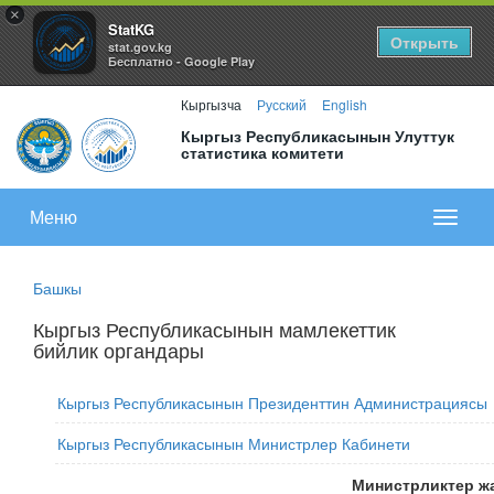
×
StatKG
Открыть
stat.gov.kg
Бесплатно - Google Play
Кыргызча
Русский
English
Кыргыз Республикасынын Улуттук
статистика комитети
Меню
Показа
меню
Башкы
Кыргыз Республикасынын мамлекеттик
бийлик органдары
Кыргыз Республикасынын Президенттин Администрациясы
Кыргыз Республикасынын Министрлер Кабинети
Министрликтер ж