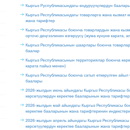
Кыргыз Руспубликасындагы өндүрүүчүлөрдүн баалары
Кыргыз Республикасындагы товарларга жана кызмат к
жана тарифтер
Кыргыз Республикасы боюнча товарлардын жана кызм
орточо деңгээлинин өзгөрүүсү (жума күнүнө карата, а
Кыргыз Республикасынын шаарлары боюнча товарлард
баалар
Кыргыз Республикасынын территориялар боюнча кере
карата пайыз менен)
Кыргыз Республикасы боюнча сатып өткөрүлгөн айыл
баалары
2026-жылдын июнь айындагы Кыргыз Республикасы б
көрсөтүүлөрдүн керектөө бааларынын жана тарифтер
2026-жылдын май айындагы Кыргыз Республикасы бо
керектөө бааларынын жана тарифтеринин индекстер
2026-жылдын апрель айындагы Кыргыз Республикасы
көрсөтүүлөрдүн керектөө бааларынын жана тарифтер