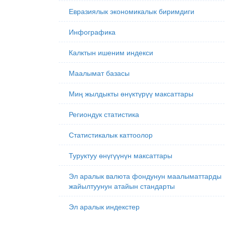
Евразиялык экономикалык биримдиги
Инфографика
Калктын ишеним индекси
Маалымат базасы
Миң жылдыкты өнүктүрүү максаттары
Региондук статистика
Статистикалык каттоолор
Туруктуу өнүгүүнүн максаттары
Эл аралык валюта фондунун маалыматтарды
жайылтуунун атайын стандарты
Эл аралык индекстер