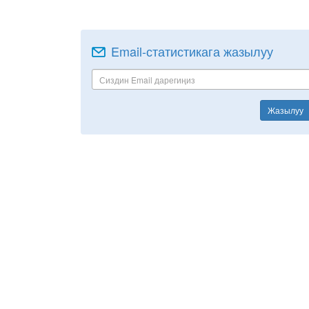
Email-статистикага жазылуу
Жазылуу