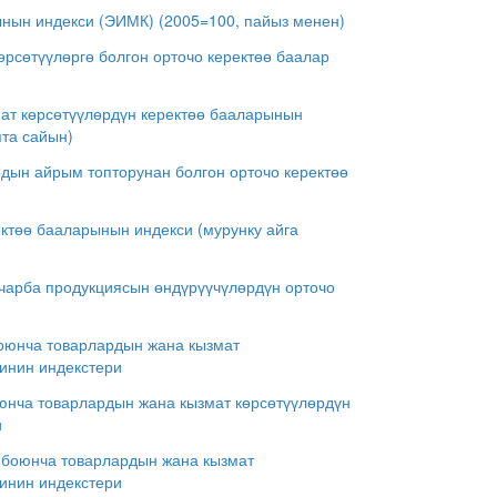
нын индекси (ЭИМК) (2005=100, пайыз менен)
өрсөтүүлөргө болгон орточо керектөө баалар
ат көрсөтүүлөрдүн керектөө бааларынын
пта сайын)
ын айрым топторунан болгон орточо керектөө
ктөө бааларынын индекси (мурунку айга
 чарба продукциясын өндүрүүчүлөрдүн орточо
оюнча товарлардын жана кызмат
инин индекстери
юнча товарлардын жана кызмат көрсөтүүлөрдүн
и
 боюнча товарлардын жана кызмат
инин индекстери