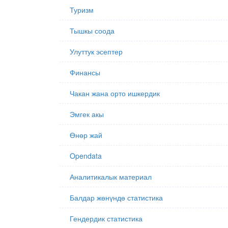
Туризм
Тышкы соода
Улуттук эсептер
Финансы
Чакан жана орто ишкердик
Эмгек акы
Өнөр жай
Opendata
Аналитикалык материал
Балдар жөнүндө статистика
Гендердик статистика