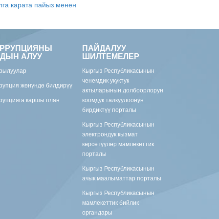
лга карата пайыз менен
ОРРУПЦИЯНЫ
ПАЙДАЛУУ
ДЫН АЛУУ
ШИЛТЕМЕЛЕР
рылуулар
Кыргыз Республикасынын
ченемдик укуктук
рупция жөнүндө билдирүү
актыларынын долбоорлорун
рупцияга каршы план
коомдук талкуулоонун
бирдиктүү порталы
Кыргыз Республикасынын
электрондук кызмат
көрсөтүүлөр мамлекеттик
порталы
Кыргыз Республикасынын
ачык маалыматтар порталы
Кыргыз Республикасынын
мамлекеттик бийлик
органдары