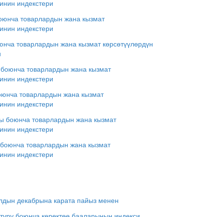
инин индекстери
оюнча товарлардын жана кызмат
инин индекстери
юнча товарлардын жана кызмат көрсөтүүлөрдүн
и
 боюнча товарлардын жана кызмат
инин индекстери
оюнча товарлардын жана кызмат
инин индекстери
ы боюнча товарлардын жана кызмат
инин индекстери
 боюнча товарлардын жана кызмат
инин индекстери
ылдын декабрына карата пайыз менен
 түрү боюнча керектөө бааларынын индекси