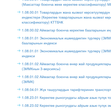
(Максаттар боюнча жеке керектөө классификатору) 
1.08.00.01 Товарлардын жана кызмат көрсөтүүлөрдүн
индекстери (Керектөө товарларынын жана кызмат кө
классификатору) КТТБЧК
1.08.00.02 Аймактар боюнча керектөө бааларынын ин
1.08.01.01 Экономикалык ишмердиктин түрлөрү (ЭИМ
бааларынын индекси
1.08.01.01 Экономикалык ишмердиктин түрлөрү (ЭИ
индекси
1.08.01.02 Аймактар боюнча өнөр жай продукциялар
(ЭИМКнын 3-версиясы)
1.08.01.02 Аймактар боюнча өнөр жай продукциялар
(ЭИМК)
1.08.04.01 Жүк ташуулардын тарифтеринин транспорт
1.08.23.01 Керектөө рыногундагы айрым азык-түлүк 
1.08.23.02 Керектөө рыногундагы айрым азык-түлүк 