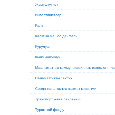
Жумуштуулук
Инвестициялар
Калк
Калктын жашоо денгээли
Курулуш
Кылмыштуулук
Маалыматтык-коммуникациялык технологияла
Саламаттыкты сактоо
Соода жана калкка кызмат көрсөтүү
Транспорт жана байланыш
Турак жай фонду