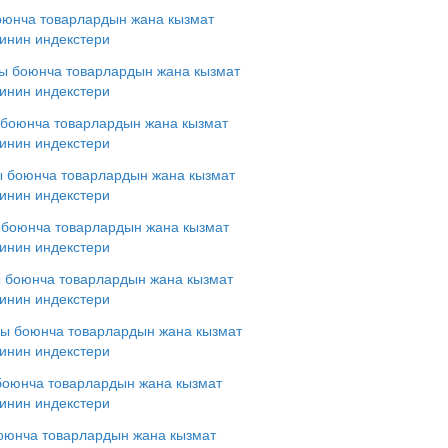
оюнча товарлардын жана кызмат
инин индекстери
ы боюнча товарлардын жана кызмат
инин индекстери
 боюнча товарлардын жана кызмат
инин индекстери
ы боюнча товарлардын жана кызмат
инин индекстери
 боюнча товарлардын жана кызмат
инин индекстери
ы боюнча товарлардын жана кызмат
инин индекстери
сы боюнча товарлардын жана кызмат
инин индекстери
боюнча товарлардын жана кызмат
инин индекстери
оюнча товарлардын жана кызмат