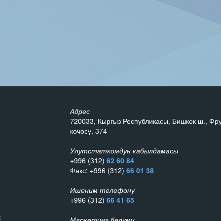
Адрес
720033, Кыргыз Республикасы, Бишкек ш., Фр
көчөсү, 374
Улутстаткомдун кабылдамасы
+996 (312)
62 60 84
Факс: +996 (312)
66 01 38
Ишеним телефону
+996 (312)
66 41 65
к
Маркетинг бөлүмү