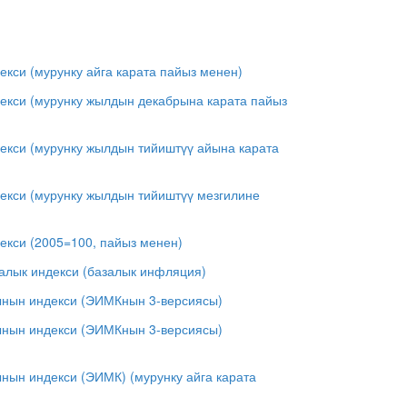
кси (мурунку айга карата пайыз менен)
екси (мурунку жылдын декабрына карата пайыз
екси (мурунку жылдын тийиштүү айына карата
екси (мурунку жылдын тийиштүү мезгилине
екси (2005=100, пайыз менен)
алык индекси (базалык инфляция)
ынын индекси (ЭИМКнын 3-версиясы)
ынын индекси (ЭИМКнын 3-версиясы)
нын индекси (ЭИМК) (мурунку айга карата