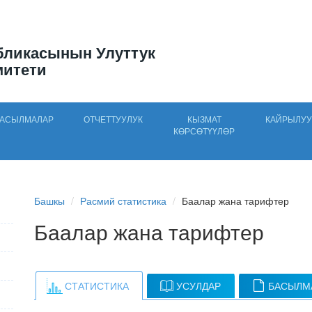
бликасынын Улуттук
митети
АСЫЛМАЛАР
ОТЧЕТТУУЛУК
КЫЗМАТ
КАЙРЫЛУУ
КӨРСӨТҮҮЛӨР
Башкы
Расмий статистика
Баалар жана тарифтер
Баалар жана тарифтер
СТАТИСТИКА
УСУЛДАР
БАСЫЛМ