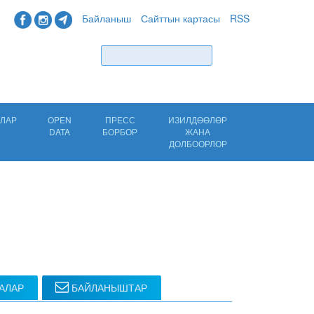
Байланыш
Сайттын картасы
RSS
Табуу
ЛАР
OPEN
ПРЕСС
ИЗИЛДӨӨЛӨР
DATA
БОРБОР
ЖАНА
ДОЛБООРЛОР
АЛАР
БАЙЛАНЫШТАР