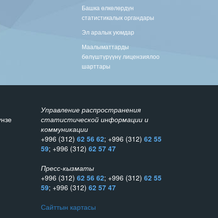
Башка өлкөлөрдүн
статистикалык органдары
Эл аралык уюмдар
Маалыматтарды
бөлүштүрүүнү лицензиялоо
шарттары
Управление распространения
унзе
статистической информации и
коммуникации
+996 (312)
62 56 62
; +996 (312)
62 55
59
; +996 (312)
62 57 47
Пресс-кызматы
+996 (312)
62 56 62
; +996 (312)
62 55
59
; +996 (312)
62 57 47
Сайттын картасы