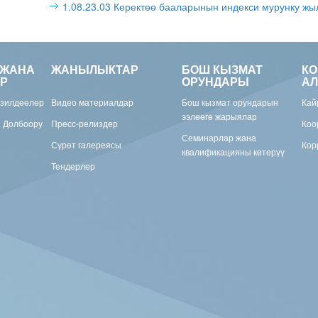
1.08.23.03 Керектөө бааларынын индекси мурунку жы
 ЖАНА
ЖАНЫЛЫКТАР
БОШ КЫЗМАТ
К
Р
ОРУНДАРЫ
АЛ
изилдөөлөр
Видео материалдар
Бош кызмат орундарын
Кай
ээлөөгө жарыялар
н Долбоору
Пресс-релиздер
Коо
Семинарлар жана
Сүрөт галереясы
Кор
квалификацияны көтөрүү
Тендерлер