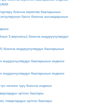
МБЖКК
 түрлөрү боюнча керектөө бааларынын
рсөтүүлөрүнүн багыт боюнча чыгымдарынын
декси
Кнын 3-версиясы) боюнча өндүрүүчүлөрдүн
МК) боюнча өндүрүүчүлөрдүн бааларынын
ын өндүрүчүүлөрдүн бааларынын индекси
ын өндүрүчүүлөрдүн бааларынын индекси
тун негизги түрү боюнча индекси
товарлардын орточо баалары
эмес товарлардын орточо баалары