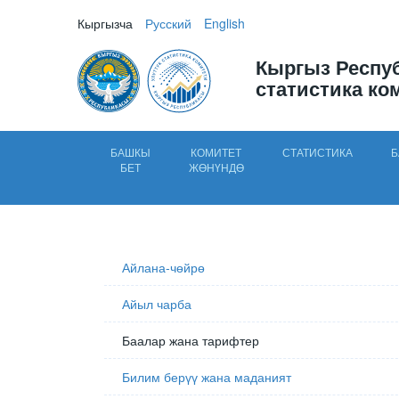
Кыргызча
Русский
English
Кыргыз Респу
статистика ко
БАШКЫ
КОМИТЕТ
СТАТИСТИКА
Б
БЕТ
ЖӨНҮНДӨ
Айлана-чөйрө
Айыл чарба
Баалар жана тарифтер
Билим берүү жана маданият