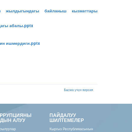
ым жылдыгындагы байланыш кызматтары
агы абалы.pptx
нин ишмердиги.pptx
Басма үчүн версия
ОРРУПЦИЯНЫ
ПАЙДАЛУУ
ДЫН АЛУУ
ШИЛТЕМЕЛЕР
рылуулар
Кыргыз Республикасынын