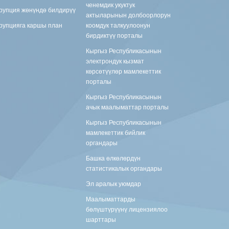
ченемдик укуктук
рупция жөнүндө билдирүү
актыларынын долбоорлорун
рупцияга каршы план
коомдук талкуулоонун
бирдиктүү порталы
Кыргыз Республикасынын
электрондук кызмат
көрсөтүүлөр мамлекеттик
порталы
Кыргыз Республикасынын
ачык маалыматтар порталы
Кыргыз Республикасынын
мамлекеттик бийлик
органдары
Башка өлкөлөрдүн
статистикалык органдары
Эл аралык уюмдар
Маалыматтарды
бөлүштүрүүнү лицензиялоо
шарттары