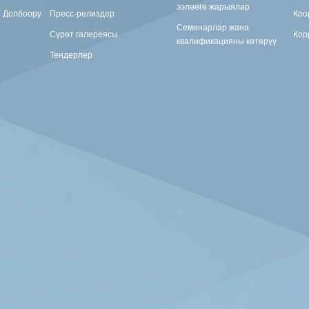
ээлөөгө жарыялар
н Долбоору
Пресс-релиздер
Коо
Семинарлар жана
Сүрөт галереясы
Кор
квалификацияны көтөрүү
Тендерлер