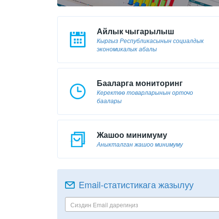
Айлык чыгарылыш
Кыргыз Республикасынын социалдык
экономикалык абалы
Бааларга мониторинг
Керектөө товарларынын орточо
баалары
Жашоо минимуму
Аныкталган жашоо минимуму
Email-статистикага жазылуу