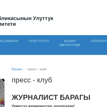
бликасынын Улуттук
митети
АСЫЛМАЛАР
ОТЧЕТТУУЛУК
КЫЗМАТ
КАЙРЫЛУУ
КӨРСӨТҮҮЛӨР
Башкы
пресс - клуб
пресс - клуб
ЖУРНАЛИСТ БАРАГЫ
Урматтуу журналисттер, коллегалар!