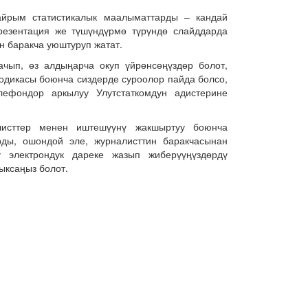
 айрым статистикалык маалыматтарды – кандай
резентация же түшүндүрмө түрүндө слайддарда
н баракча уюштуруп жатат.
ачып, өз алдыңарча окуп үйрөнсөңүздөр болот,
тодикасы боюнча сиздерде суроолор пайда болсо,
лефондор аркылуу Улутстаткомдун адистерине
исттер менен иштешүүнү жакшыртуу боюнча
рды, ошондой эле, журналисттин баракчасынан
ү электрондук дареке жазып жиберүүңүздөрдү
ыксаңыз болот.