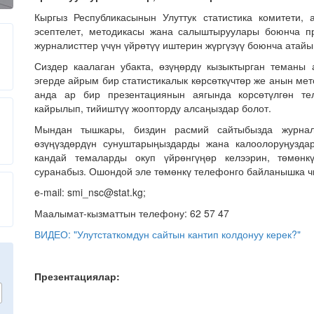
Кыргыз Республикасынын Улуттук статистика комитети,
эсептелет, методикасы жана салыштыруулары боюнча п
журналисттер үчүн үйрөтүү иштерин жүргүзүү боюнча атайы
Сиздер каалаган убакта, өзүңөрдү кызыктырган теманы 
эгерде айрым бир статистикалык көрсөткүчтөр же анын ме
анда ар бир презентациянын аягында корсөтүлгөн те
кайрылып, тийиштүү жоопторду алсаңыздар болот.
Мындан тышкары, биздин расмий сайтыбызда журнал
өзүңүздөрдүн сунуштарыңыздарды жана калоолоруңузда
кандай темаларды окуп үйрөнгүңөр келээрин, төмөнк
суранабыз. Ошондой эле төмөнкү телефонго байланышка ч
e-mail: smi_nsc@stat.kg;
Маалымат-кызматтын телефону: 62 57 47
ВИДЕО: "Улутстаткомдун сайтын кантип колдонуу керек?"
Презентациялар: