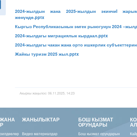
2024-жылдын жана 2025-жылдын экинчиI жар
жөнүндө.pptx
Кыргыз Республикасынын эмгек рыногунун 2024 –жылд
2024-жылдагы миграциялык кырдаал.pptx
2024-жылдагы чакан жана орто ишкерлик субъекттери
Жайкы туризм 2025 жыл.pptx
Акыркы жаңылоо: 06.11.2025, 14:23
 ЖАНА
ЖАНЫЛЫКТАР
БОШ КЫЗМАТ
К
Р
ОРУНДАРЫ
АЛ
изилдөөлөр
Видео материалдар
Бош кызмат орундарын
Кай