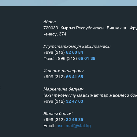
Адрес
720033, Кыргыз Республикасы, Бишкек ш., Фр
көчөсү, 374
Улутстаткомдун кабылдамасы
+996 (312)
62 60 84
Факс: +996 (312)
66 01 38
Ишеним телефону
+996 (312)
66 41 65
к
Маркетинг бөлүмү
(акы төлөнүүчү маалыматтар маселеси бою
+996 (312)
32 47 03
Жалпы бөлүм:
+996 (312)
32 46 35
Email:
nsc_mail@stat.kg