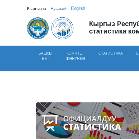
Кыргызча
Русский
English
Кыргыз Респу
статистика ко
БАШКЫ
КОМИТЕТ
СТАТИСТИКА
Б
БЕТ
ЖӨНҮНДӨ