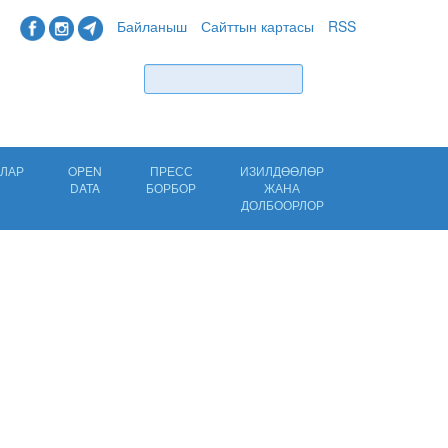
Байланыш
Сайттын картасы
RSS
Табуу
ЛАР
OPEN
ПРЕСС
ИЗИЛДӨӨЛӨР
DATA
БОРБОР
ЖАНА
ДОЛБООРЛОР