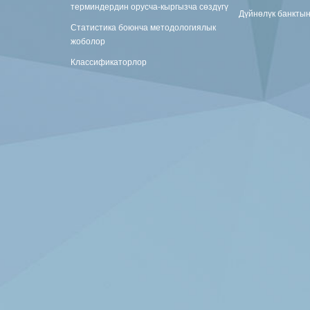
терминдердин орусча-кыргызча сөздүгү
Дүйнөлүк банкты
Статистика боюнча методологиялык
жоболор
Классификаторлор