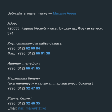
Веб-сайтты иштеп чыгуу —
Михаил Агеев
Адрес
720033, Кыргыз Республикасы, Бишкек ш., Фрунзе көчөсү,
374
Улутстаткомдун кабылдамасы
+996 (312)
62 60 84
Факс: +996 (312)
66 01 38
Ишеним телефону
+996 (312)
66 41 65
Маркетинг бөлүмү
(акы төлөнүүчү маалыматтар маселеси боюнча )
+996 (312)
32 47 03
Жалпы бөлүм:
+996 (312)
32 46 35
Email:
nsc_mail@stat.kg