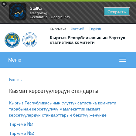
×
StatKG
Открыть
stat.gov.kg
Бесплатно - Google Play
Кыргызча
Русский
English
Кыргыз Республикасынын Улуттук
статистика комитети
Меню
Показа
меню
Башкы
Кызмат көрсөтүүлөрдүн стандарты
Кыргыз Республикасынын Улуттук сатистика комитети
тарабынан көрсөтүүлүчү мамлекеттик кызмат
көрсөтүүлөрдүн стандарттарын бекитүү жөнүндө
Тиркеме №1
Тиркеме №2