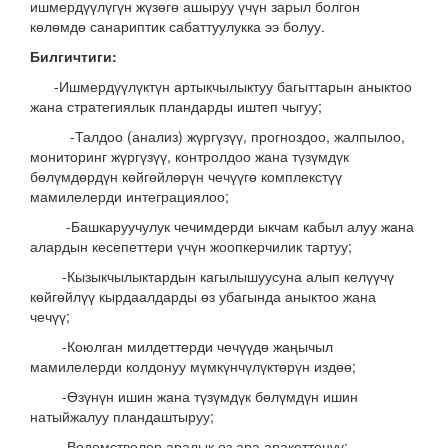
ишмердүүлүгүн жүзөгө ашыруу үчүн зарыл болгон
көлөмдө санариптик сабаттуулукка ээ болуу.
Билгичтиги:
-Ишмердүүлүктүн артыкчылыктуу багыттарын аныктоо
жана стратегиялык пландарды иштеп чыгуу;
-Талдоо (анализ) жүргүзүү, прогноздоо, жалпылоо,
мониторинг жүргүзүү, контролдоо жана түзүмдүк
бөлүмдөрдүн көйгөйлөрүн чечүүгө комплекстүү
мамилелерди интеграциялоо;
-Башкаруучулук чечимдерди ыкчам кабыл алуу жана
алардын кесепеттери үчүн жоопкерчилик тартуу;
-Кызыкчылыктардын кагылышуусуна алып келүүчү
көйгөйлүү кырдаалдарды өз убагында аныктоо жана
чечүү;
-Коюлган милдеттерди чечүүдө жаңычыл
мамилелерди колдонуу мүмкүнчүлүктөрүн издөө;
-Өзүнүн ишин жана түзүмдүк бөлүмдүн ишин
натыйжалуу пландаштыруу;
-Ведомстволор аралык өз ара аракеттенүү;