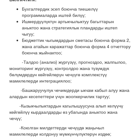
Бухгалтердик эсеп боюнча тиешелүү
программаларда иштей билүү;
Ишмердүүлүктүн артыкчылыктуу багыттарын
аныктоо жана стратегиялык пландарды иштеп
чыгуу;
Бюджеттик чыгымдардын сметасы боюнча форма 2,
жана атайын каражаттар боюнча форма 4 отчеттору
боюнча жыйнактоо;
-Талдоо (анализ) жүргүзүү, прогноздоо, жалпылоо,
мониторинг жүргүзүү, контролдоо жана түзүмдүк
бөлүмдөрдүн көйгөйлөрүн чечүүгө комплекстүү
мамилелерди интеграциялоо;
-Башкаруучулук чечимдерди ыкчам кабыл алуу жана
алардын кесепеттери үчүн жоопкерчилик тартуу;
-Кызыкчылыктардын кагылышуусуна алып келүүчү
көйгөйлүү кырдаалдарды өз убагында аныктоо жана
чечүү;
-Коюлган милдеттерди чечүүдө жаңычыл
мамилелерди колдонуу мүмкүнчүлүктөрүн издөө;