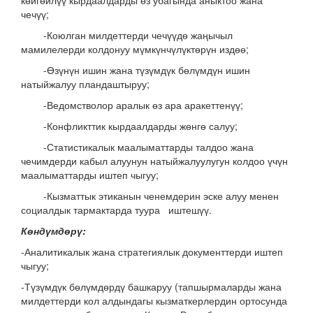
көйгөйлүү кырдаалдарды өз убагында аныктоо жана
чечүү;
-Коюлган милдеттерди чечүүдө жаңычыл
мамилелерди колдонуу мүмкүнчүлүктөрүн издөө;
-Өзүнүн ишин жана түзүмдүк бөлүмдүн ишин
натыйжалуу пландаштыруу;
-Ведомстволор аралык өз ара аракеттенүү;
-Конфликттик кырдаалдарды жөнгө салуу;
-Статистикалык маалыматтарды талдоо жана
чечимдерди кабыл алуунун натыйжалуулугун колдоо үчүн
маалыматтарды иштеп чыгуу;
-Кызматтык этиканын ченемдерин эске алуу менен
социалдык тармактарда туура иштешүү.
Көндүмдөрү:
-Аналитикалык жана стратегиялык документтерди иштеп
чыгуу;
-Түзүмдүк бөлүмдөрдү башкаруу (тапшырмаларды жана
милдеттерди кол алдындагы кызматкерлердин ортосунда