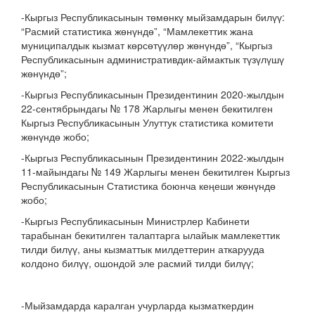
-Кыргыз Республикасынын төмөнкү мыйзамдарын билүү:
“Расмий статистика жөнүндө”, “Мамлекеттик жана
муниципалдык кызмат көрсөтүүлөр жөнүндө”, “Кыргыз
Республикасынын административдик-аймактык түзүлүшү
жөнүндө”;
-Кыргыз Республикасынын Президентинин 2020-жылдын
22-сентябрындагы № 178 Жарлыгы менен бекитилген
Кыргыз Республикасынын Улуттук статистика комитети
жөнүндө жобо;
-Кыргыз Республикасынын Президентинин 2022-жылдын
11-майындагы № 149 Жарлыгы менен бекитилген Кыргыз
Республикасынын Статистика боюнча кеңеши жөнүндө
жобо;
-Кыргыз Республикасынын Министрлер Кабинети
тарабынан бекитилген талаптарга ылайык мамлекеттик
тилди билүү, аны кызматтык милдеттерин аткарууда
колдоно билүү, ошондой эле расмий тилди билүү;
-Мыйзамдарда каралган учурларда кызматкердин