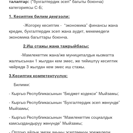
талаптар:
("бухгалтердик эсеп" багыты боюнча)
категориясы С-Б;
1. Кесиптик билим деңгээли:
-Жогорку кесиптик - “экономика” финансы жана
кредик, бухгалтердик эсеп жана аудит, мекемедеги
экономика багыттары боюнча.
2.Иш стажы жана тажрыйбасы:
-Мамлекеттик жана/же муниципалдык кызматта
жалпысынан 1 жылдан кем эмес, же тийиштүү кесиптик
чөйрөдө 3 жылдан кем эмес иш стажы.
3.Кесиптик компетентүүлүк:
Билими:
- Кыргыз Республикасынын “Бюджет кодекси” Мыйзамы;
- Кыргыз Республикасынын “Бухгалтердик эсеп жөнүндө”
Мыйзамы;
- Кыргыз Республикасынын “Мамлекеттик социалдык
камсыздандыруу жөнүндө” Мыйзамы;
- Орточо айлык эмгек акыны эсептөөнүн эрежелери