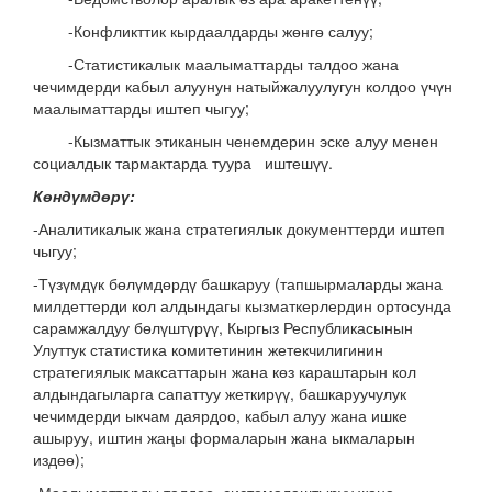
-Конфликттик кырдаалдарды жөнгө салуу;
-Статистикалык маалыматтарды талдоо жана
чечимдерди кабыл алуунун натыйжалуулугун колдоо үчүн
маалыматтарды иштеп чыгуу;
-Кызматтык этиканын ченемдерин эске алуу менен
социалдык тармактарда туура иштешүү.
Көндүмдөрү:
-Аналитикалык жана стратегиялык документтерди иштеп
чыгуу;
-Түзүмдүк бөлүмдөрдү башкаруу (тапшырмаларды жана
милдеттерди кол алдындагы кызматкерлердин ортосунда
сарамжалдуу бөлүштүрүү, Кыргыз Республикасынын
Улуттук статистика комитетинин жетекчилигинин
стратегиялык максаттарын жана көз караштарын кол
алдындагыларга сапаттуу жеткирүү, башкаруучулук
чечимдерди ыкчам даярдоо, кабыл алуу жана ишке
ашыруу, иштин жаңы формаларын жана ыкмаларын
издөө);