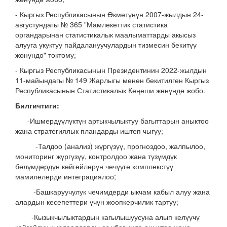
- Кыргыз Республикасынын Өкмөтүнүн 2007-жылдын 24-
августундагы № 365 "Мамлекеттик статистика
органдарынан статистикалык маалыматтарды акысыз
алууга укуктуу пайдалануучулардын тизмесин бекитүү
жөнүндө" токтому;
- Кыргыз Республикасынын Президентинин 2022-жылдын
11-майындагы № 149 Жарлыгы менен бекитилген Кыргыз
Республикасынын Статистикалык Кеңеши жөнүндө жобо.
Билгичтиги:
-Ишмердүүлүктүн артыкчылыктуу багыттарын аныктоо
жана стратегиялык пландарды иштеп чыгуу;
-Талдоо (анализ) жүргүзүү, прогноздоо, жалпылоо,
мониторинг жүргүзүү, контролдоо жана түзүмдүк
бөлүмдөрдүн көйгөйлөрүн чечүүгө комплекстүү
мамилелерди интеграциялоо;
-Башкаруучулук чечимдерди ыкчам кабыл алуу жана
алардын кесепеттери үчүн жоопкерчилик тартуу;
-Кызыкчылыктардын кагылышуусуна алып келүүчү