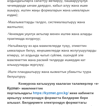
алдындагыларга сапаттуу жеткирүү, башкаруучулук
чечимдерди ыкчам даярдоо, кабыл алуу жана ишке
ашыруу, иштин жаңы формаларын жана ыкмаларын
издөө);
-Маалыматтарды талдоо, системалаштыруу жана
жалпылоо;
-Ченемдик укуктук актылар менен иштөө жана аларды
практикада колдонуу;
-Натыйжалуу өз ара мамилелерди түзүү, этикеттин
ыкмаларын билүү, кеңешмелерди жана жолугушууларды
өткөрүү, эл алдында чыгып сүйлөө, ошондой эле
мамлекеттик жана расмий тилдерде ишкердик кат
алышууларды жүргүзүү;
-Ишти пландаштыруу жана кызматтык убакытты туура
бөлүштүрүү.
Конкурска катышууну каалаган талапкерлер «е-
Kyzmat» мамлекеттик
порталындагы
https://kyzmat.gov.kg/
жеке кабинети
аркылуу электрондук форматта билдирме бере
алышат. Билдирмеге электрондук форматтагы