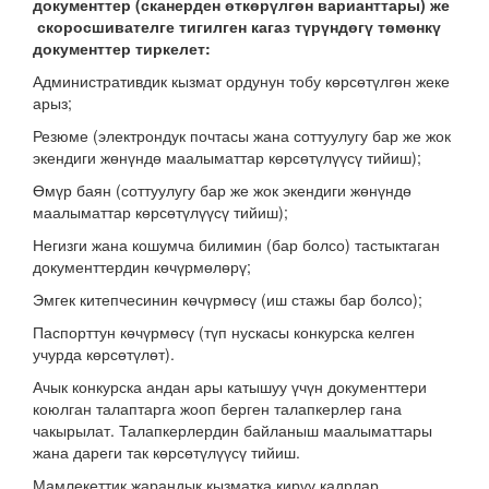
документтер (сканерден өткөрүлгөн варианттары) же
скоросшивателге тигилген кагаз түрүндөгү төмөнкү
документтер тиркелет:
Административдик кызмат ордунун тобу көрсөтүлгөн жеке
арыз;
Резюме (электрондук почтасы жана соттуулугу бар же жок
экендиги жөнүндө маалыматтар көрсөтүлүүсү тийиш);
Өмүр баян (соттуулугу бар же жок экендиги жөнүндө
маалыматтар көрсөтүлүүсү тийиш);
Негизги жана кошумча билимин (бар болсо) тастыктаган
документтердин көчүрмөлөрү;
Эмгек китепчесинин көчүрмөсү (иш стажы бар болсо);
Паспорттун көчүрмөсү (түп нускасы конкурска келген
учурда көрсөтүлөт).
Ачык конкурска андан ары катышуу үчүн документтери
коюлган талаптарга жооп берген талапкерлер гана
чакырылат. Талапкерлердин байланыш маалыматтары
жана дареги так көрсөтүлүүсү тийиш.
Мамлекеттик жарандык кызматка кирүү кадрлар