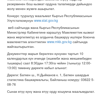
резервинен бош кызмат ордуна талапкерди дайындоо
жолу менен жүзөгө ашырылат.
Конкурс тууралуу маалымат Кыргыз Республикасынын
Улутстаткомунун
www.stat.gov.kg
веб-сайтында жана Кыргыз Республикасынын
Министрлер Кабинетине караштуу Мамлекеттик кызмат
жана жергиликтүү өз алдынча башкаруу иштери боюнча
мамлекеттик агенттиктин
www.mkk.gov.kg
сайтында
жайгаштырылган.
Документтер жарыя берилген күнүнөн тартып 10
календарлык күн ичинде (ишемби жана жекшембиден
тышкары) саат 8:30дан 17:30га чейин (тыныгуу 12:00-
13:00) төмөнкү даректе кабыл алынат:
Дареги: Баткен ш., Н.Дыйканов к. 1, Баткен шаардык
статистика башкармалыгы, Байланыш номуру: 03622 5-
08-76
Сынак өтүү күнү жана өтүү орду кошумча маалымдалат.