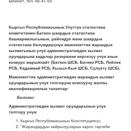
кабинет, тел. 66-41-65.
К
ыргыз Республикасынын Улуттук статистика
комитет
инин Баткен шаардык статистика
башкармалыгынын, райондук жана шаардык
статистика бөлүмдөрүнүн
мамлекеттик жарандык
кызматынын улук административдик кызмат
орундарына кадрлар резервине киргизүү үчүн ачык
конкурс жарыялайт
(Баткен ШСБ, Баткен РСБ, Лейлек
РСБ, Кадамжай РСБ, Кызыл-Кыя ШСБ, Сүлүктү ШСБ).
Мамлекеттик административдик жарандык кызмат
орундарынын улук топторуна коюлуучу жалпы
квалификациялык талаптар:
Билими:
Административдик кызмат орундарынын улук
топтору үчүн:
Кыргыз Республикасынын Конституциясы;
“Жарандардын кайрылууларын кароо тартиби