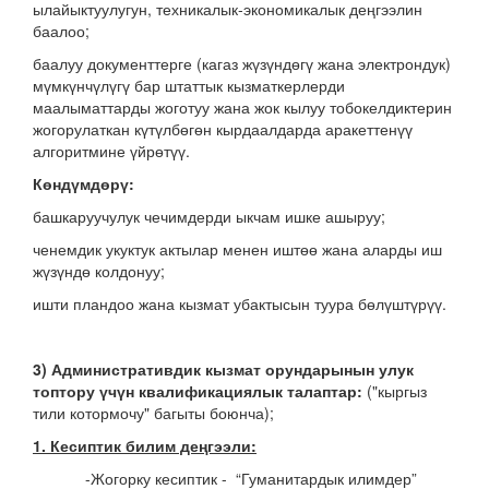
ылайыктуулугун, техникалык-экономикалык деңгээлин
баалоо;
баалуу документтерге (кагаз жүзүндөгү жана электрондук)
мүмкүнчүлүгү бар штаттык кызматкерлерди
маалыматтарды жоготуу жана жок кылуу тобокелдиктерин
жогорулаткан күтүлбөгөн кырдаалдарда аракеттенүү
алгоритмине үйрөтүү.
Көндүмдөрү:
башкаруучулук чечимдерди ыкчам ишке ашыруу;
ченемдик укуктук актылар менен иштөө жана аларды иш
жүзүндө колдонуу;
ишти пландоо жана кызмат убактысын туура бөлүштүрүү.
3
) Административдик кызмат орундарынын улук
топтору үчүн квалификациялык талаптар:
("кыргыз
тили котормочу" багыты боюнча);
1. Кесиптик билим деңгээли:
-Жогорку кесиптик - “Гуманитардык илимдер”