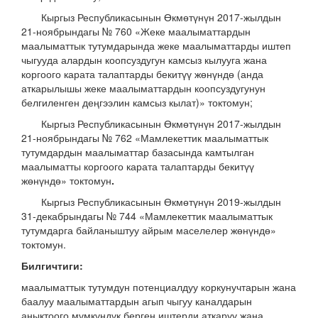
Кыргыз Республикасынын Өкмөтүнүн 2017-жылдын
21-ноябрындагы № 760 «Жеке маалыматтардын
маалыматтык тутумдарында жеке маалыматтарды иштеп
чыгууда алардын коопсуздугун камсыз кылууга жана
коргоого карата талаптарды бекитүү жөнүндө (анда
аткарылышы жеке маалыматтардын коопсуздугунун
белгиленген деңгээлин камсыз кылат)» токтомун;
Кыргыз Республикасынын Өкмөтүнүн 2017-жылдын
21-ноябрындагы № 762 «Мамлекеттик маалыматтык
тутумдардын маалыматтар базасында камтылган
маалыматты коргоого карата талаптарды бекитүү
жөнүндө» токтомун
.
Кыргыз Республикасынын Өкмөтүнүн 2019-жылдын
31-декабрындагы № 744 «Мамлекеттик маалыматтык
тутумдарга байланыштуу айрым маселелер жөнүндө»
токтомун.
Билгичтиги:
маалыматтык тутумдун потенциалдуу коркунучтарын жана
баалуу маалыматтардын агып чыгуу каналдарын
аныктоого мүмкүндүк берген иштерди аткаруу жана