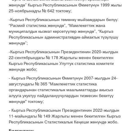
жөнүндө” Кыргыз Республикасынын Өкмөтүнүн 1999 жылы
25-ноябрынадгы № 642 токтому;
-Кыргыз Республикасынын төмөнкү мыйзамдарын билүү:
“Расмий статистика жөнүндө”, “Мамлекеттик жана
муниципалдык кызмат көрсөтүүлөр жөнүндө”, “Кыргыз
Республикасынын административдик-аймактык түзүлүшү
жөнүндө”;
-Кыргыз Республикасынын Президентинин 2020-жылдын
22-сентябрындагы № 178 Жарлыгы менен бекитилген
Кыргыз Республикасынын Улуттук статистика комитети
жөнүндө жобо;
- Кыргыз Республикасынын Өкмөтүнүн 2007-жылдын 24-
августундагы № 365 "Мамлекеттик статистика
органдарынан статистикалык маалыматтарды акысыз
алууга укуктуу пайдалануучулардын тизмесин бекитүү
жөнүндө" токтому;
- Кыргыз Республикасынын Президентинин 2022-жылдын
11-майындагы № 149 Жарлыгы менен бекитилген Кыргыз
Республикасынын Статистикалык Кеңеши жөнүндө жобо.
Билгичтиги: