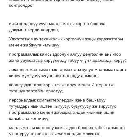
контролдоо;
ички колдонуу үчүн маалыматты коргоо боюнча
документтерди даярдоо;
Улутстаткомду техникалык коргоонун жаңы каражаттары
менен жабдууга катышуу;
программалык камсыздоонун аялуу деңгээлин аныктоо
жана уруксатсыз кирүүлөрдү табуу үчүн чараларды көрүү;
локалдык маалыматтык тармактагы купуя маалыматтарга
кирүү мүмкүнчүлүгүнө чектөөлөрдү аныктоо;
коопсуздук талаптарын эске алуу менен Интернетке
туташуу тартибин орнотуу;
персоналдык компьютерлердин жана башкаруу
тутумдарынын иштен чыгуусу, бузулуусу же вирустук
программалар менен жабыркагандан кийинки ишин
калыбына келтирүү;
маалыматты коргоону камсыздоо боюнча кабыл алынган
уюштуруу-техникалык чечимдердин максатка