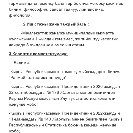
тармагындагы төмөнкү багыттар боюнча жогорку кесиптик
билим: философия, саясат таануу, лингвистика,
филология.
2.Иш стажы жана тажрыйбасы:
-Мамлекеттик жана/же муниципалдык кызматта
жалпысынан 1 жылдан кем эмес, же тийиштүү кесиптик
чөйрөдө 3 жылдан кем эмес иш стажы.
3.Кесиптик компетентүүлүк:
Билими:
-Кыргыз Республикасынын төмөнкү мыйзамдарын билүү:
“Расмий статистика жөнүндө”,
-Кыргыз Республикасынын Президентинин 2020-жылдын
22-сентябрындагы № 178 Жарлыгы менен бекитилген
Кыргыз Республикасынын Улуттук статистика комитети
жөнүндө жобо;
-Кыргыз Республикасынын Президентинин 2022-жылдын
11-майындагы № 149 Жарлыгы менен бекитилген Кыргыз
Республикасынын Статистика боюнча кеңеши жөнүндө
жобо;