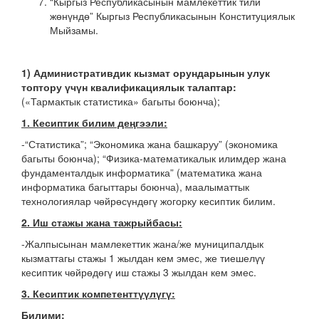
“Кыргыз Республикасынын мамлекеттик тили
жөнүндө” Кыргыз Республикасынын Конституциялык
Мыйзамы.
1
) Административдик кызмат орундарынын улук
топтору үчүн квалификациялык талаптар:
(«Тармактык статистика» багыты боюнча);
1. Кесиптик билим деңгээли:
-“Статистика”; “Экономика жана башкаруу” (экономика
багыты боюнча); “Физика-математикалык илимдер жана
фундаменталдык информатика” (математика жана
информатика багыттары боюнча), маалыматтык
технологиялар чөйрөсүндөгү жогорку кесиптик билим.
2. Иш стажы жана тажрыйбасы:
-Жалпысынан мамлекеттик жана/же муниципалдык
кызматтагы стажы 1 жылдан кем эмес, же тиешелүү
кесиптик чөйрөдөгү иш стажы 3 жылдан кем эмес.
3. Кесиптик компетенттүүлүгү:
Билими: