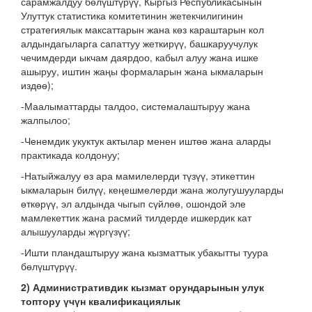
сарамжалдуу бөлүштүрүү, Кыргыз Республикасынын
Улуттук статистика комитетинин жетекчилигинин
стратегиялык максаттарын жана көз караштарын кол
алдындагыларга сапаттуу жеткирүү, башкаруучулук
чечимдерди ыкчам даярдоо, кабыл алуу жана ишке
ашыруу, иштин жаңы формаларын жана ыкмаларын
издөө);
-Маалыматтарды талдоо, системалаштыруу жана
жалпылоо;
-Ченемдик укуктук актылар менен иштөө жана аларды
практикада колдонуу;
-Натыйжалуу өз ара мамилелерди түзүү, этикеттин
ыкмаларын билүү, кеңешмелерди жана жолугушууларды
өткөрүү, эл алдында чыгып сүйлөө, ошондой эле
мамлекеттик жана расмий тилдерде ишкердик кат
алышууларды жүргүзүү;
-Ишти пландаштыруу жана кызматтык убакытты туура
бөлүштүрүү.
2) Административдик кызмат орундарынын улук
топтору үчүн квалификациялык