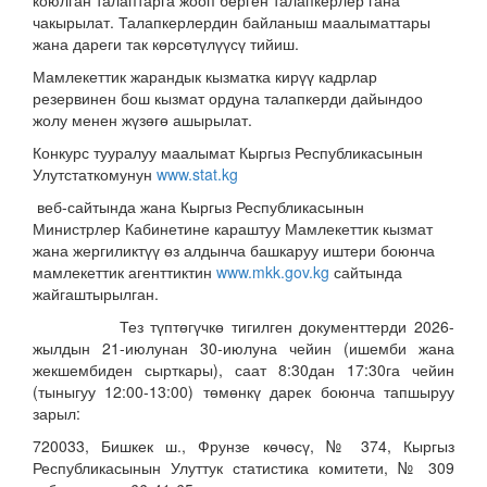
коюлган талаптарга жооп берген талапкерлер гана
чакырылат. Талапкерлердин байланыш маалыматтары
жана дареги так көрсөтүлүүсү тийиш.
Мамлекеттик жарандык кызматка кирүү кадрлар
резервинен бош кызмат ордуна талапкерди дайындоо
жолу менен жүзөгө ашырылат.
Конкурс тууралуу маалымат Кыргыз Республикасынын
Улутстаткомунун
www.stat.kg
веб-сайтында жана Кыргыз Республикасынын
Министрлер Кабинетине караштуу Мамлекеттик кызмат
жана жергиликтүү өз алдынча башкаруу иштери боюнча
мамлекеттик агенттиктин
www.mkk.gov.kg
сайтында
жайгаштырылган.
Тез түптөгүчкө тигилген документтерди 2026-
жылдын 21-июлунан 30-июлуна чейин (ишемби жана
жекшембиден сырткары), саат 8:30дан 17:30га чейин
(тыныгуу 12:00-13:00) төмөнкү дарек боюнча тапшыруу
зарыл:
720033, Бишкек ш., Фрунзе көчөсү, № 374, Кыргыз
Республикасынын Улуттук статистика комитети, № 309