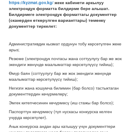
https://kyzmat.gov.kg/
жеке кабинети аркылуу
электрондук форматта билдирме бере алышат.
Билдирмеге электрондук форматтагы документтер
(сканерден өткөрүлгөн варианттары) төмөнкү
документтер тиркелет:
Административдик кызмат ордунун тобу көрсөтүлгөн жеке
арыз;
Резюме (электрондук почтасы жана соттуулугу бар же жок
экендиги жөнүндө маалыматтар көрсөтүлүүсү тийиш);
Өмүр баян (соттуулугу бар же жок экендиги жөнүндө
маалыматтар көрсөтүлүүсү тийиш);
Негизги жана кошумча билимин (бар болсо) тастыктаган
документтердин көчүрмөлөрү;
Эмгек китепчесинин көчүрмөсү (иш стажы бар болсо);
Паспорттун көчүрмөсү (түп нускасы конкурска келген
учурда көрсөтүлөт).
Ачык конкурска андан ары катышуу үчүн документтери