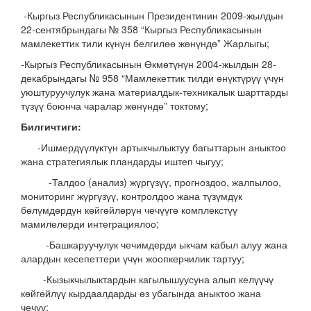
-Кыргыз Республикасынын Президентинин 2009-жылдын
22-сентябрындагы № 358 “Кыргыз Республикасынын
мамлекеттик тили күнүн белгилөө жөнүндө” Жарлыгы;
-Кыргыз Республикасынын Өкмөтүнүн 2004-жылдын 28-
декабрындагы № 958 “Мамлекеттик тилди өнүктүрүү үчүн
уюштуруучулук жана материалдык-техникалык шарттарды
түзүү боюнча чаралар жөнүндө” токтому;
Билгичтиги:
-Ишмердүүлүктүн артыкчылыктуу багыттарын аныктоо
жана стратегиялык пландарды иштеп чыгуу;
-Талдоо (анализ) жүргүзүү, прогноздоо, жалпылоо,
мониторинг жүргүзүү, контролдоо жана түзүмдүк
бөлүмдөрдүн көйгөйлөрүн чечүүгө комплекстүү
мамилелерди интеграциялоо;
-Башкаруучулук чечимдерди ыкчам кабыл алуу жана
алардын кесепеттери үчүн жоопкерчилик тартуу;
-Кызыкчылыктардын кагылышуусуна алып келүүчү
көйгөйлүү кырдаалдарды өз убагында аныктоо жана
чечүү;