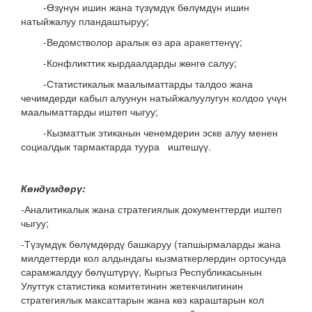
-Өзүнүн ишин жана түзүмдүк бөлүмдүн ишин
натыйжалуу пландаштыруу;
-Ведомстволор аралык өз ара аракеттенүү;
-Конфликттик кырдаалдарды жөнгө салуу;
-Статистикалык маалыматтарды талдоо жана
чечимдерди кабыл алуунун натыйжалуулугун колдоо үчүн
маалыматтарды иштеп чыгуу;
-Кызматтык этиканын ченемдерин эске алуу менен
социалдык тармактарда туура иштешүү.
Көндүмдөрү:
-Аналитикалык жана стратегиялык документтерди иштеп
чыгуу;
-Түзүмдүк бөлүмдөрдү башкаруу (тапшырмаларды жана
милдеттерди кол алдындагы кызматкерлердин ортосунда
сарамжалдуу бөлүштүрүү, Кыргыз Республикасынын
Улуттук статистика комитетинин жетекчилигинин
стратегиялык максаттарын жана көз караштарын кол