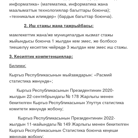
информатика» (математика, информатика жана
маалыматтык технологиялар багыттары боюнча);
«техникалык илимдер» (бардык багыттар боюнча).
2. Иш стажы жана тажрыйбасы:
мамлекеттик жана/же муниципалдык кызмат стажы
жыйындысы боюнча 1 жылдан кем эмес, же болбосо
тиешелүү кесиптик чөйрөдө 3 жылдан кем эмес иш стажы.
3. Кесиптик компетенциялар:
Билими:
Кыргыз Республикасынын мыйзамдарын: «Расмий
статистика жөнүндө»;
Кыргыз Республикасынын Президентинин 2020-
жылдын 22-сентябрындагы № 178 Жарлыгы менен
бекитилген Кыргыз Республикасынын Улуттук статистика
комитети жөнүндө жобону;
Кыргыз Республикасынын Президентинин 2022-
жылдын 11-майындагы № 149 Жарлыгы менен бекитилген
Кыргыз Республикасынын Статистика боюнча кеңеши
жөнүндө жобону;