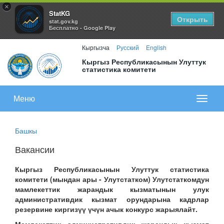
×
StatKG
Открыть
stat.gov.kg
Бесплатно - Google Play
Кыргызча
Русский
English
Кыргыз Республикасынын Улуттук
статистика комитети
Меню
Показа
меню
Башкы
Вакансии
Кыргыз Республикасынын Улуттук статистика
комитети (мындан ары - Улутстатком) Улутстаткомдун
мамлекеттик жарандык кызматынын улук
административдик кызмат орундарына кадрлар
резервине киргизүү үчүн ачык конкурс жарыялайт.