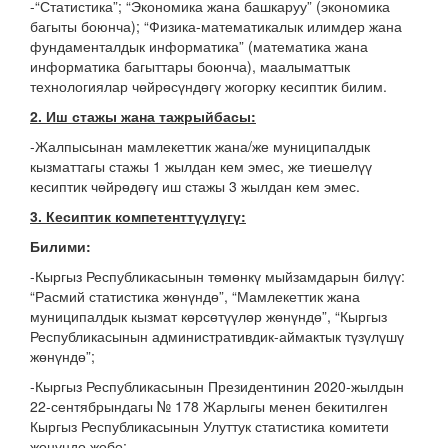
-“Статистика”; “Экономика жана башкаруу” (экономика
багыты боюнча); “Физика-математикалык илимдер жана
фундаменталдык информатика” (математика жана
информатика багыттары боюнча), маалыматтык
технологиялар чөйрөсүндөгү жогорку кесиптик билим.
2. Иш стажы жана тажрыйбасы:
-Жалпысынан мамлекеттик жана/же муниципалдык
кызматтагы стажы 1 жылдан кем эмес, же тиешелүү
кесиптик чөйрөдөгү иш стажы 3 жылдан кем эмес.
3. Кесиптик компетенттүүлүгү:
Билими:
-Кыргыз Республикасынын төмөнкү мыйзамдарын билүү:
“Расмий статистика жөнүндө”, “Мамлекеттик жана
муниципалдык кызмат көрсөтүүлөр жөнүндө”, “Кыргыз
Республикасынын административдик-аймактык түзүлүшү
жөнүндө”;
-Кыргыз Республикасынын Президентинин 2020-жылдын
22-сентябрындагы № 178 Жарлыгы менен бекитилген
Кыргыз Республикасынын Улуттук статистика комитети
жөнүндө жобо;