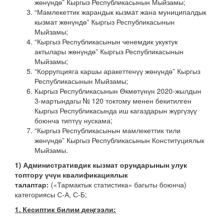
жөнүндө” Кыргыз Республикасынын Мыйзамы;
“Мамлекеттик жарандык кызмат жана муниципалдык
кызмат жөнүндө” Кыргыз Республикасынын
Мыйзамы;
“Кыргыз Республикасынын ченемдик укуктук
актылары жөнүндө” Кыргыз Республикасынын
Мыйзамы;
“Коррупцияга каршы аракеттенүү жөнүндө” Кыргыз
Республикасынын Мыйзамы;
Кыргыз Республикасынын Өкмөтүнүн 2020-жылдын
3-мартындагы № 120 токтому менен бекитилген
Кыргыз Республикасында иш кагаздарын жүргүзүү
боюнча типтүү нускама;
“Кыргыз Республикасынын мамлекеттик тили
жөнүндө” Кыргыз Республикасынын Конституциялык
Мыйзамы.
1) Административдик кызмат орундарынын улук
топтору үчүн квалификациялык
талаптар:
(«Тармактык статистика» багыты боюнча)
категориясы С-А, С-Б;
1. Кесиптик билим деңгээли: