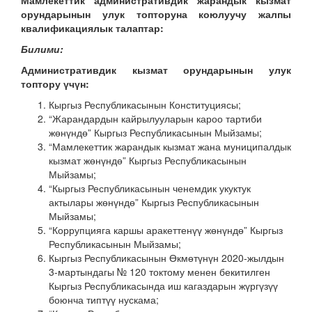
Мамлекеттик административдик жарандык кызмат
орундарынын улук топторуна коюлуучу жалпы
квалификациялык талаптар:
Билими:
Административдик кызмат орундарынын улук
топтору үчүн:
Кыргыз Республикасынын Конституциясы;
“Жарандардын кайрылууларын кароо тартиби
жөнүндө” Кыргыз Республикасынын Мыйзамы;
“Мамлекеттик жарандык кызмат жана муниципалдык
кызмат жөнүндө” Кыргыз Республикасынын
Мыйзамы;
“Кыргыз Республикасынын ченемдик укуктук
актылары жөнүндө” Кыргыз Республикасынын
Мыйзамы;
“Коррупцияга каршы аракеттенүү жөнүндө” Кыргыз
Республикасынын Мыйзамы;
Кыргыз Республикасынын Өкмөтүнүн 2020-жылдын
3-мартындагы № 120 токтому менен бекитилген
Кыргыз Республикасында иш кагаздарын жүргүзүү
боюнча типтүү нускама;