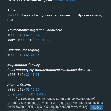
Веб-сайтты иштеп чыгуу —
Михаил Агеев
Адрес
720033, Кыргыз Республикасы, Бишкек ш., Фрунзе көчөсү,
374
Улутстаткомдун кабылдамасы
+996 (312)
62 60 84
Факс: +996 (312)
66 01 38
Ишеним телефону
+996 (312)
66 41 65
Маркетинг бөлүмү
(акы төлөнүүчү маалыматтар маселеси боюнча )
+996 (312)
32 47 03
Жалпы бөлүм:
+996 (312)
32 46 35
Email:
nsc_mail@stat.kg
Пользователи при использовании данных официальной
статистики и соответствующих метаданных обязаны ссылаться на
Управление распространения статистической
их источник. (ст.30 Закона об официальной статистике)
Жабуу
информации и коммуникации