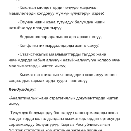
-Коюлган милдеттерди чечүүдө жаңычыл
мамилелерди колдонуу мүмкүнчүлүктөрүн издөө;
-Өзүнүн ишин жана түзүмдүк бөлүмдүн ишин
натыйжалуу пландаштыруу;
-Ведомстволор аралык өз ара аракеттенүү;
-Конфликттик кырдаалдарды жөнгө салуу;
-Статистикалык маалыматтарды талдоо жана
чечимдерди кабыл алуунун натыйжалуулугун колдоо үчүн
маалыматтарды иштеп чыгуу;
-Кызматтык этиканын ченемдерин эске алуу менен
социалдык тармактарда туура иштешүү.
Көндүмдөрү:
-Аналитикалык жана стратегиялык документтерди иштеп
чыгуу;
-Түзүмдүк бөлүмдөрдү башкаруу (тапшырмаларды жана
милдеттерди кол алдындагы кызматкерлердин ортосунда
сарамжалдуу бөлүштүрүү, Кыргыз Республикасынын
Улуттук статистика комитетинин жетекчилигинин