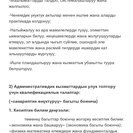
-Маалыматтарды талдоо, системалаштыруу жана
жалпылоо;
-Ченемдик укуктук актылар менен иштөө жана аларды
практикада колдонуу;
-Натыйжалуу өз ара мамилелерди түзүү, этикеттин
ыкмаларын билүү, кеңешмелерди жана жолугушууларды
өткөрүү, эл алдында чыгып сүйлөө, ошондой эле
мамлекеттик жана расмий тилдерде ишкердик кат
алышууларды жүргүзүү;
-Ишти пландаштыруу жана кызматтык убакытты туура
бөлүштүрүү.
2
) Административдик кызматтардын улук топтору
үчүн квалификациялык талаптар:
(«санариптик өнүктүрүү» багыты боюнча)
1. Кесиптик билим деңгээли:
төмөнкү багыттар боюнча жогорку кесиптик билим:
«экономика жана башкаруу» (экономика багыты боюнча);
«физика-математика илимдери жана фундаменталдык