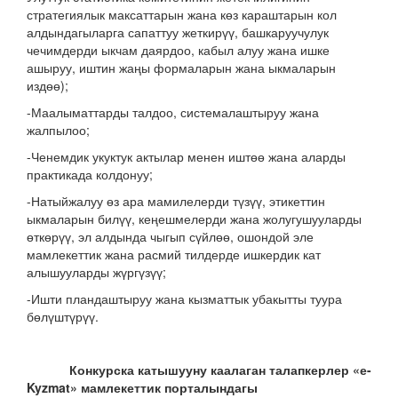
стратегиялык максаттарын жана көз караштарын кол
алдындагыларга сапаттуу жеткирүү, башкаруучулук
чечимдерди ыкчам даярдоо, кабыл алуу жана ишке
ашыруу, иштин жаңы формаларын жана ыкмаларын
издөө);
-Маалыматтарды талдоо, системалаштыруу жана
жалпылоо;
-Ченемдик укуктук актылар менен иштөө жана аларды
практикада колдонуу;
-Натыйжалуу өз ара мамилелерди түзүү, этикеттин
ыкмаларын билүү, кеңешмелерди жана жолугушууларды
өткөрүү, эл алдында чыгып сүйлөө, ошондой эле
мамлекеттик жана расмий тилдерде ишкердик кат
алышууларды жүргүзүү;
-Ишти пландаштыруу жана кызматтык убакытты туура
бөлүштүрүү.
Конкурска катышууну каалаган талапкерлер «е-
Kyzmat» мамлекеттик порталындагы