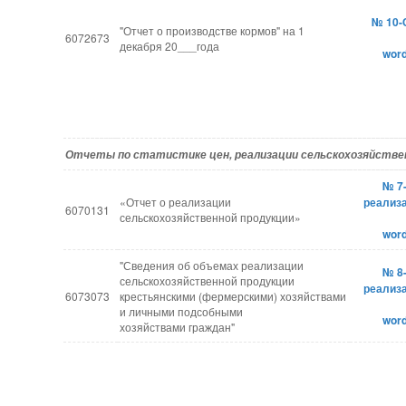
№ 10-
"Отчет о производстве кормов" на 1
6072673
декабря 20___года
wor
Отчеты по статистике цен, реализации сельскохозяйствен
№ 7
«Отчет о реализации
реализ
6070131
сельскохозяйственной продукции»
wor
"Сведения об объемах реализации
№ 8
сельскохозяйственной продукции
реализ
6073073
крестьянскими (фермерскими) хозяйствами
и личными подсобными
wor
хозяйствами граждан"