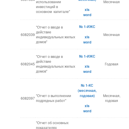
использовании
Месячная
инвестиций в
xls
основном капитале"
word
№ 1-ИЖС
"Отчет о вводе в
действие
6082039
Месячная
индивидуальных жилых
xls
домов"
word
№ 1-ИЖС
"Отчет о вводе в
действие
6082045
Годовая
индивидуальных жилых
xls
домов"
​word
№ 1-КС
(месячная,
"Отчет о выполнении
годовая)
Месячная,
6082097
подрядных работ"
годовая
xls
word
"Отчет об основных
показателях