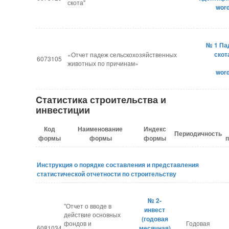
скота"
wor
№ 1 Па
скот
«Отчет падеж сельскохозяйственных
6073105
животных по причинам»
wor
Cтатистика строительства и
инвестиции
Код
Наименование
Индекс
Периодичность
формы
формы
формы
Инструкция о порядке составления и представления
статистической отчетности по строительству
№ 2-
"Отчет о вводе в
инвест
действие основных
(годовая
фондов и
Годовая
6081034
месячная)