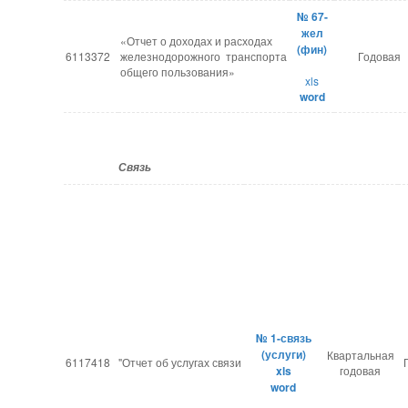
№ 67-
жел
«Отчет о доходах и расходах
(фин)
6113372
железнодорожного транспорта
Годовая
общего пользования»
xls
word
Связь
№ 1-связь
(услуги)
Квартальная
6117418
"Отчет об услугах связи
xls
годовая
word