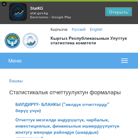
×
StatKG
Открыть
stat.gov.kg
Бесплатно - Google Play
Кыргызча
Русский
English
Кыргыз Республикасынын Улуттук
статистика комитети
Меню
Показа
меню
Башкы
Статистикалык отчеттуулуктун формалары
БИЛДИРҮҮ- БЛАНКЫ ("нөлдүк отчетторду"
берүү үчүн)
Отчеттук мезгилде өндүрүштүк, чарбалык,
инвестициялык, финансылык ишмердүүлүктүн
жоктугу жөнүндө райондук (шаардык)