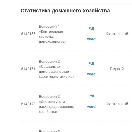
Статистика домашнего хозяйства
Вопросник 1
Pdf
«Контрольная
6142155
Квартальный
карточка
​word
домохозяйства»
Вопросник 2
Pdf
«Социально-
6142161
Годовой
демографические
​word
характеристики лиц»
Pdf
Вопросник 3
«Дневник учета
6142178
Квартальный
расходов домашнего
word
хозяйства»
Вопросник 5