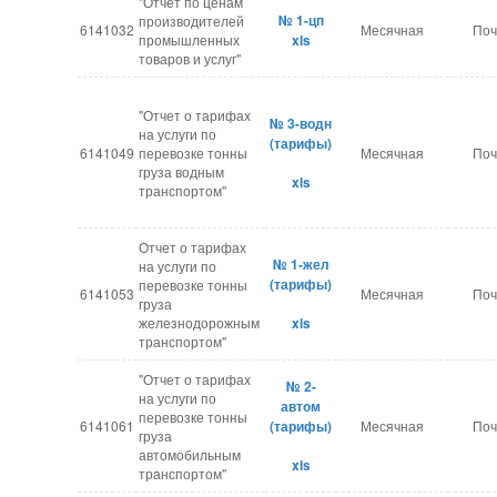
"Отчет по ценам
№ 1-цп
производителей
6141032
Месячная
Поч
промышленных
xls
товаров и услуг"
"Отчет о тарифах
№ 3-водн​
на услуги по
(тарифы)
6141049
перевозке тонны
Месячная
Поч
груза водным
xls
транспортом"
Отчет о тарифах
№ 1-жел
на услуги по
(тарифы)
перевозке тонны
6141053
Месячная
Поч
груза
железнодорожным
xls
транспортом"
"Отчет о тарифах
№ 2-
на услуги по
автом
перевозке тонны
6141061
(тарифы)
Месячная
Поч
груза
автомобильным
xls
транспортом"