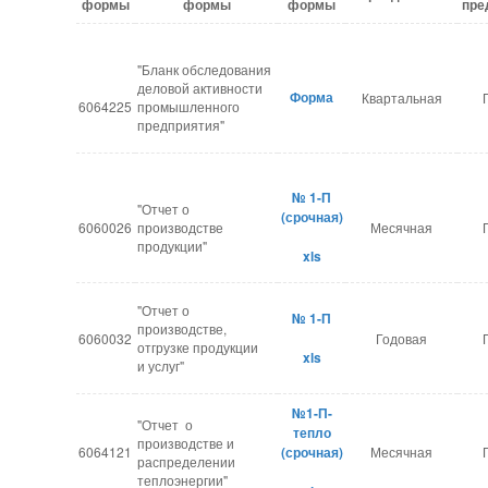
формы
формы
формы
пре
"Бланк обследования
деловой активности
Форма
Квартальная
6064225
промышленного
предприятия"
№ 1-П
"Отчет о
(срочная)
6060026
производстве
Месячная
продукции"
xls
"Отчет о
№ 1-П
производстве,
6060032
Годовая
отгрузке продукции
xls
и услуг"
№1-П-
"Отчет о
тепло
производстве и
6064121
(срочная)
Месячная
распределении
теплоэнергии"