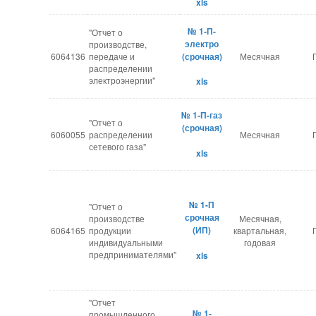
xls
№ 1-П-
"Отчет о
электро
производстве,
6064136
передаче и
(срочная)
Месячная
распределении
электроэнергии"
xls
№ 1-П-газ
"Отчет о
(срочная)
6060055
распределении
Месячная
сетевого газа"
xls
№ 1-П
"Отчет о
срочная
производстве
Месячная,
(ИП)
6064165
продукции
квартальная,
индивидуальными
годовая
предпринимателями"
xls
"Отчет
№ 1-
промышленного