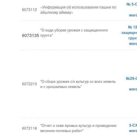
№ 5-
«Информация об использовании пашни по
6073112
айылному аймаку»
wor
№ 12
"О ходе уборки урожая с защищенного
защище
6073135
грунта"
грун
wor
№29-
"О сборе урожая с/х культур со всех земель
6072213
и с орошаемых земель"
wor
3-С
"Отчет о севе яровых культур и проведение
6072118
весенне-полевых работ"
wor