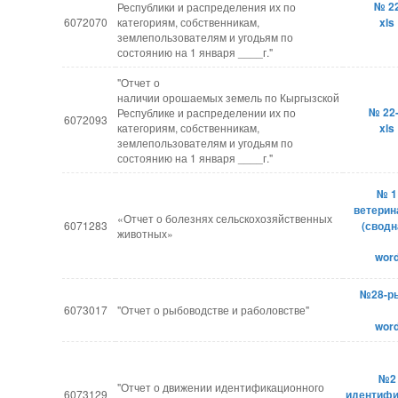
№ 2
Республики и распределения их по
6072070
категориям, собственникам,
xls
землепользователям и угодьям по
состоянию на 1 января ____г."
"Отчет о
наличии орошаемых земель по Кыргызской
№ 22
Республике и распределении их по
6072093
категориям, собственникам,
xls
землепользователям и угодьям по
состоянию на 1 января ____г."
№ 1
ветерин
«Отчет о болезнях сельскохозяйственных
6071283
(сводн
животных»
wor
№28-р
6073017
"Отчет о рыбоводстве и раболовстве"
wor
№2
"Отчет о движении идентификационного
6073129
идентифи