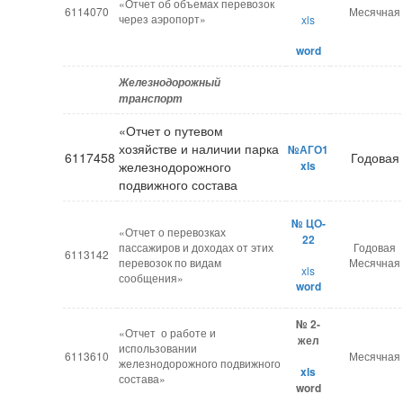
«Отчет об объемах перевозок
6114070
Месячная
через аэропорт»
xls
word
Железнодорожный
транспорт
«Отчет о путевом
хозяйстве и наличии парка
№АГО1
6117458
Годовая
железнодорожного
xls
подвижного состава
№ ЦО-
«Отчет о перевозках
22
пассажиров и доходах от этих
Годовая
6113142
перевозок по видам
Месячная
xls
сообщения»
word
№ 2-
«Отчет о работе и
жел
использовании
6113610
Месячная
железнодорожного подвижного
xls
состава»
word