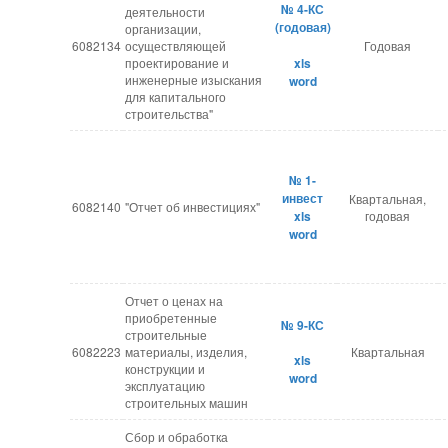
№ 4-КС
деятельности
(годовая)
организации,
6082134
осуществляющей
Годовая
проектирование и
xls
инженерные изыскания
word
для капитального
строительства"
№ 1-
инвест
Квартальная,
6082140
"Отчет об инвестициях"
xls
годовая
word
Отчет о ценах на
приобретенные
№ 9-КС
строительные
6082223
материалы, изделия,
Квартальная
xls
конструкции и
word
эксплуатацию
строительных машин
Сбор и обработка