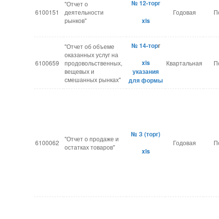
№ 12-торг
"Отчет о
6100151
деятельности
Годовая
П
рынков"
xls
№ 14-тор
г
"Отчет об объеме
оказанных услуг на
xls
6100659
продовольственных,
Квартальная
П
вещевых и
указания
смешанных рынках"
для формы
№ З (торг)
"Отчет о продаже и
6100062
Годовая
П
остатках товаров"
xls