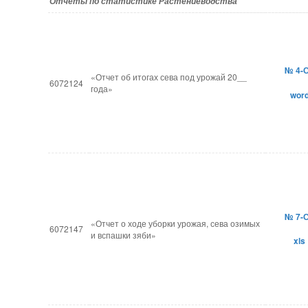
Отчеты по статистике
Растениеводства
№ 4-
«Отчет об итогах сева под урожай 20__
6072124
года»
wor
№ 7-
«Отчет о ходе уборки урожая, сева озимых
6072147
и вспашки зяби»
xls