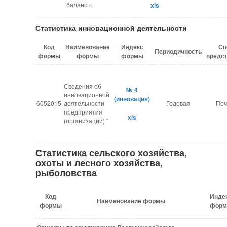
баланс »
xls
Статистика инновационной деятельности
Код
Наименование
Индекс
Сп
Периодичность
формы
формы
формы
предс
Сведения об
№ 4
инновационной
(инновация)
6052015
деятельности
Годовая
Поч
предприятия
xls
(организации) "
Статистика сельского хозяйства,
охоты и лесного хозяйства,
рыболовства
Код
Инде
Наименование формы
формы
фор