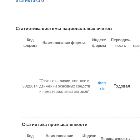
статистика б
Статистика системы национальных счетов
Код
Индекс
Периодич-
Наименование формы
формы
формы
ность
пре
"Отчет о наличии, составе и
№11
Годовая
6022014
движении основных средств
xls
и нематериальных активов"
Статистика промышленности
Код
Наименование
Индекс
Периодичность