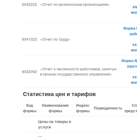
6042222
«Отчет по религиозным организациям»
xl
​wo
Форма 
рай
6041023
«Отчет по труду»
xs
​wo
Форма №
(крат
«Отчет о численности работников, занятых
6042092
в органах государственного управления»
xs
wo
C
татистика цен и тарифов
Код
Наименование
Индекс
Сп
Периодичность
формы
формы
формы
предс
Цены на товары и
услуги