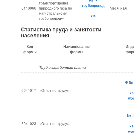
№ 1-
транспортировке
трубопровод
6110066
природного газа по
Месячная
магистральному
xls
трубопроводу»
Cтатистика труда и занятости
населения
Код
Наименование
Инд
формы
формы
фор
Труд и заработная плата
Ф № 
6041017
«Отчет по труду»
xs
​wo
№ 1
6041023
«Отчет по труду»
xs
​wo