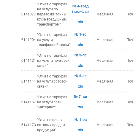
"Отчет о тарифах
№ 4-возд
на услуги по
(тарифы)
6141077
перевозке тонны
Месячная
Поч
груза воздушным
xls
транспортом"
№ 1-тс
"Отчет о тарифах
6141204
на услуги
Месячная
Поч
телефонной связи"
xls
№ 3-пс
"Отчет о тарифах
6141121
на услуги почтовой
Месячная
Поч
связи"
xls
№ 5-сс
"Отчет о тарифах
6141144
на услуги сотовой
Месячная
Поч
связи"
xls
№ 7- си
"Отчет о тарифах
6141167
на услуги сети
Месячная
Поч
"Интернет"
xls
№ 1-оц
"Отчет о ценах
6141173
оптовых продаж
Месячная
Поч
продукции"
xls