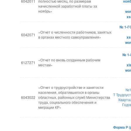
6042011
полностью месяц, по размерам
ноя
начисленной заработной платы за
ноябрь»
​wo
xs
№ 1-Г
«Отчет о численности работников, занятых
6042071
в органах местного самоуправления»
xs
wo
№ 1
«Отчет по вновь созданным рабочим
6127271
местам»
xl
​wo
«Отчет о трудоустройстве и занятости
№1
населения, обратившегося в органы
Т Трудоус
6043022
областных, районных служб Министерства
Кварта
труда, социального обеспечения и
Годо
миграции КР»
Форма Р (