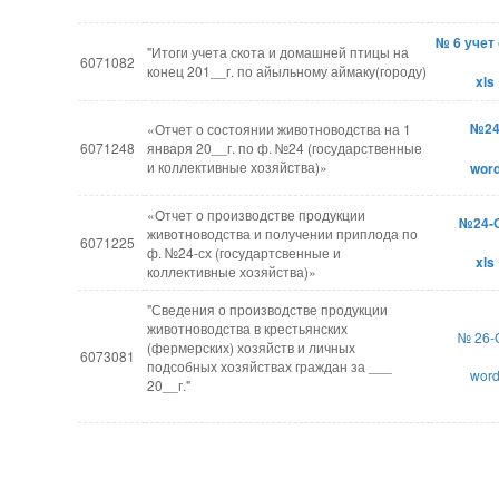
№ 6 учет
"Итоги учета скота и домашней птицы на
6071082
конец 201__г. по айыльному аймаку(городу)
xls
№2
«Отчет о состоянии животноводства на 1
6071248
января 20__г. по ф. №24 (государственные
и коллективные хозяйства)»
wor
«Отчет о производстве продукции
№24-
животноводства и получении приплода по
6071225
ф. №24-сх (государтсвенные и
xls
коллективные хозяйства)»
"Сведения о производстве продукции
животноводства в крестьянских
№ 26-
(фермерских) хозяйств и личных
6073081
подсобных хозяйствах граждан за ___
wor
20__г."