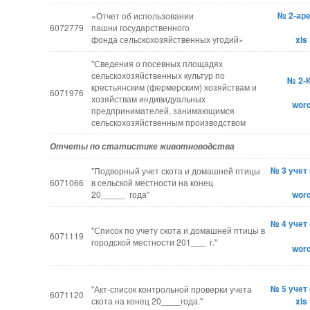
№ 2-ар
«Отчет об использовании
6072779
пашни государственного
фонда сельскохозяйственных угодий»
xls
"Сведения о посевных площадях
сельскохозяйственных культур по
№ 2-
крестьянским (фермерским) хозяйствам и
6071976
хозяйствам индивидуальных
wor
предпринимателей, занимающимся
сельскохозяйственным производством
Отчеты по статистике животноводства
№ 3 учет
"Подворный учет скота и домашней птицы
6071066
в сельской местности на конец
20_____ года"
wor
№ 4 учет
"Список по учету скота и домашней птицы в
6071119
городской местности 201___ г."
wor
№ 5 учет
"Акт-список контрольной проверки учета
6071120
скота на конец 20____года."
xls