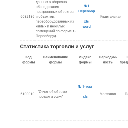
данных выборочно
№1
обследования
Переобор
построенных объектов
6082186
и объектов,
Квартальная
переоборудованных из
xls
жилых и нежилых
​word
помещений по форме 1-
Переоборуд.
Cтатистика торговли и услуг
Код
Наименование
Индекс
Периодич-
формы
формы
формы
ность
пред
№ 1-торг
"Отчет об объеме
6100010
Месячная
П
продаж и услуг"
xls