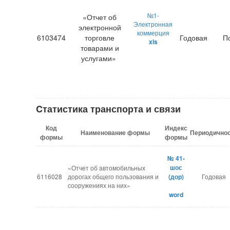
№1-
«Отчет об
Электронная
электронной
коммерция
6103474
торговле
Годовая
П
xls
товарами и
услугами»
Cтатистика транспорта и связи
Код
Индекс
Наименование формы
Периодично
формы
формы
№ 41-
шос
«Отчет об автомобильных
6116028
дорогах общего пользования и
(дор)
Годовая
сооружениях на них»
word