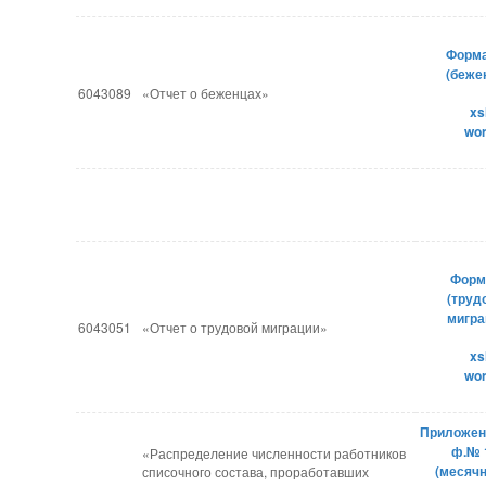
Форма
(беже
6043089
«Отчет о беженцах»
xs
​wo
Форм
(труд
мигра
6043051
«Отчет о трудовой миграции»
xs
wo
Приложен
ф.№ 1
«Распределение численности работников
(месячн
списочного состава, проработавших