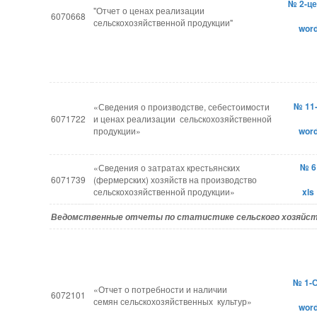
№ 2-ц
"Отчет о ценах реализации
6070668
сельскохозяйственной продукции"
wor
№ 11
«Сведения о производстве, себестоимости
6071722
и ценах реализации сельскохозяйственной
продукции»
wor
№ 6
«Сведения о затратах крестьянских
6071739
(фермерских) хозяйств на производство
сельскохозяйственной продукции»
xls
Ведомственные отчеты по статистике сельского хозяйс
№ 1-
«Отчет о потребности и наличии
6072101
семян сельскохозяйственных культур»
wor