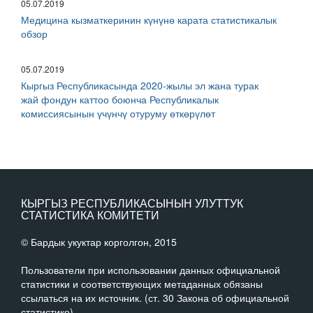
05.07.2019
Медицина кызматкеринин күнүнө карата статистикалык
обзор
05.07.2019
Кыргыз Республикасында 2020-жылы эл жана турак
жай фондун каттоо боюнча Республикалык
комиссиясынын үчүнчү отуруму өткөрүлөт
КЫРГЫЗ РЕСПУБЛИКАСЫНЫН УЛУТТУК
СТАТИСТИКА КОМИТЕТИ
© Бардык укуктар корголгон, 2015
Пользователи при использовании данных официальной
статистики и соответствующих метаданных обязаны
ссылаться на их источник. (ст. 30 Закона об официальной
статистике)