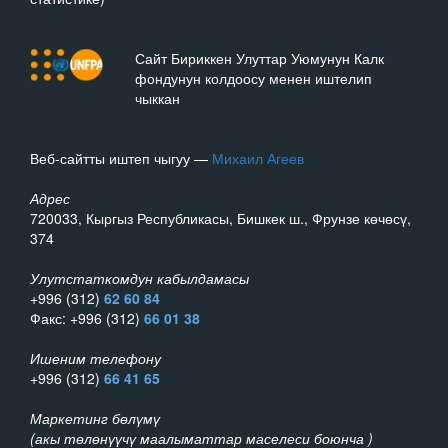
Сайт Бириккен Улуттар Уюмунун Калк
фондунун колдоосу менен иштелип
чыккан
Веб-сайтты иштеп чыгуу —
Михаил Агеев
Адрес
720033, Кыргыз Республикасы, Бишкек ш., Фрунзе көчөсү,
374
Улутстаткомдун кабылдамасы
+996 (312)
62 60 84
Факс: +996 (312)
66 01 38
Ишеним телефону
+996 (312)
66 41 65
Маркетинг бөлүмү
(акы төлөнүүчү маалыматтар маселеси боюнча )