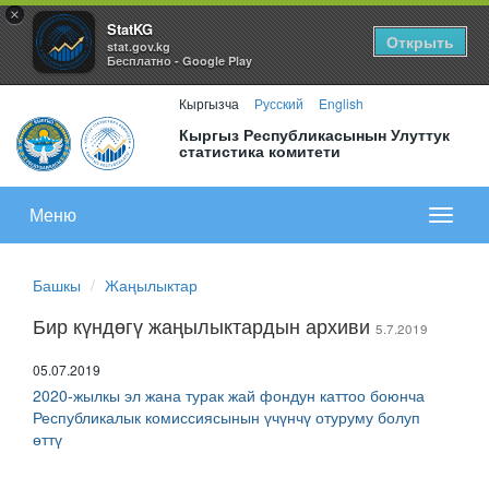
×
StatKG
Открыть
stat.gov.kg
Бесплатно - Google Play
Кыргызча
Русский
English
Кыргыз Республикасынын Улуттук
статистика комитети
Меню
Показа
меню
Башкы
Жаңылыктар
Бир күндөгү жаңылыктардын архиви
5.7.2019
05.07.2019
2020-жылкы эл жана турак жай фондун каттоо боюнча
Республикалык комиссиясынын үчүнчү отуруму болуп
өттү