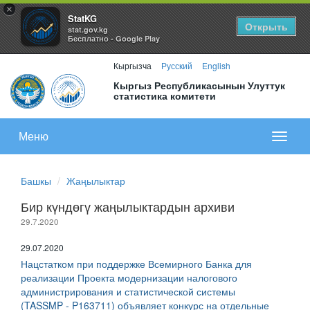
×
StatKG
Открыть
stat.gov.kg
Бесплатно - Google Play
Кыргызча
Русский
English
Кыргыз Республикасынын Улуттук
статистика комитети
Меню
Показа
меню
Башкы
Жаңылыктар
Бир күндөгү жаңылыктардын архиви
29.7.2020
29.07.2020
Нацстатком при поддержке Всемирного Банка для
реализации Проекта модернизации налогового
администрирования и статистической системы
(TASSMP - P163711) объявляет конкурс на отдельные