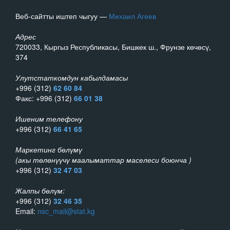
Веб-сайтты иштеп чыгуу —
Михаил Агеев
Адрес
720033, Кыргыз Республикасы, Бишкек ш., Фрунзе көчөсү,
374
Улутстаткомдун кабылдамасы
+996 (312)
62 60 84
Факс: +996 (312)
66 01 38
Ишеним телефону
+996 (312)
66 41 65
Маркетинг бөлүмү
(акы төлөнүүчү маалыматтар маселеси боюнча )
+996 (312)
32 47 03
Жалпы бөлүм:
+996 (312)
32 46 35
Email:
nsc_mail@stat.kg