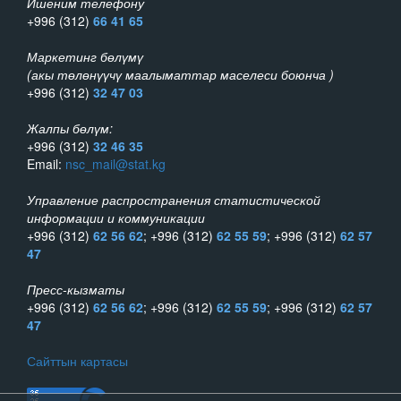
Ишеним телефону
+996 (312)
66 41 65
Маркетинг бөлүмү
(акы төлөнүүчү маалыматтар маселеси боюнча )
+996 (312)
32 47 03
Жалпы бөлүм:
+996 (312)
32 46 35
Email:
nsc_mail@stat.kg
Управление распространения статистической
информации и коммуникации
+996 (312)
62 56 62
; +996 (312)
62 55 59
; +996 (312)
62 57
47
Пресс-кызматы
+996 (312)
62 56 62
; +996 (312)
62 55 59
; +996 (312)
62 57
47
Сайттын картасы