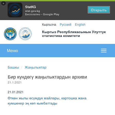
×
StatKG
Открыть
stat.gov.kg
Бесплатно - Google Play
Кыргызча
Русский
English
Кыргыз Республикасынын Улуттук
статистика комитети
Меню
Показа
меню
Башкы
Жаңылыктар
Бир күндөгү жаңылыктардын архиви
21.1.2021
21.01.2021
Өткөн жылы өсүмдүк майлары, картошка жана
кумшекер эң көп кымбаттады