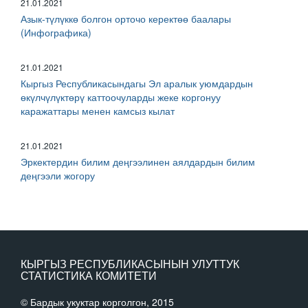
21.01.2021
Азык-түлүккө болгон орточо керектөө баалары
(Инфографика)
21.01.2021
Кыргыз Республикасындагы Эл аралык уюмдардын
өкүлчүлүктөрү каттоочуларды жеке коргонуу
каражаттары менен камсыз кылат
21.01.2021
Эркектердин билим деңгээлинен аялдардын билим
деңгээли жогору
КЫРГЫЗ РЕСПУБЛИКАСЫНЫН УЛУТТУК
СТАТИСТИКА КОМИТЕТИ
© Бардык укуктар корголгон, 2015