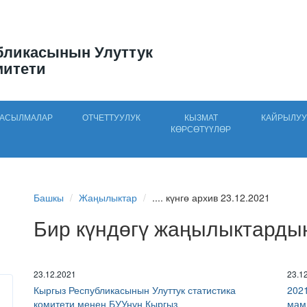
бликасынын Улуттук
митети
АСЫЛМАЛАР
ОТЧЕТТУУЛУК
КЫЗМАТ
КАЙРЫЛУУ
КӨРСӨТҮҮЛӨР
Башкы
Жаңылыктар
.... күнгө архив 23.12.2021
Бир күндөгү жаңылыктарды
23.12.2021
23.1
Кыргыз Республикасынын Улуттук статистика
202
комитети менен БУУнун Кыргыз
мам