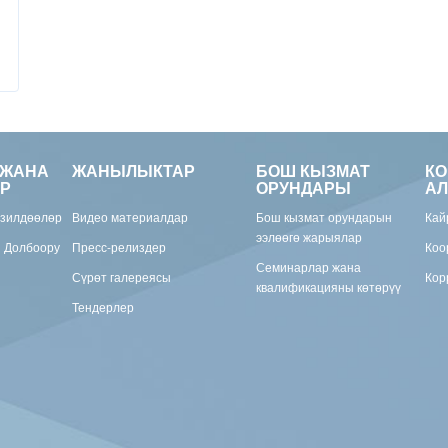
 ЖАНА
ЖАНЫЛЫКТАР
БОШ КЫЗМАТ
К
Р
ОРУНДАРЫ
АЛ
изилдөөлөр
Видео материалдар
Бош кызмат орундарын
Кай
ээлөөгө жарыялар
н Долбоору
Пресс-релиздер
Коо
Семинарлар жана
Сүрөт галереясы
Кор
квалификацияны көтөрүү
Тендерлер