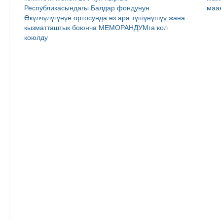
Республикасындагы Балдар фондунун
маа
Өкүлчүлүгүнүн ортосунда өз ара түшүнүшүү жана
кызматташтык боюнча МЕМОРАНДУМга кол
коюлду