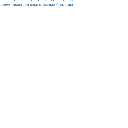
нилүү тамак-аш азыктарынын баалары