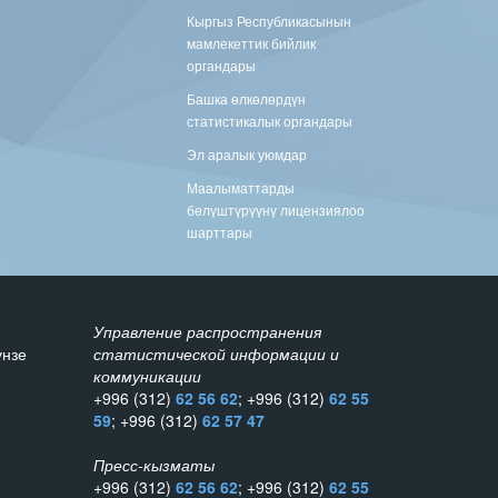
Кыргыз Республикасынын
мамлекеттик бийлик
органдары
Башка өлкөлөрдүн
статистикалык органдары
Эл аралык уюмдар
Маалыматтарды
бөлүштүрүүнү лицензиялоо
шарттары
Управление распространения
унзе
статистической информации и
коммуникации
+996 (312)
62 56 62
; +996 (312)
62 55
59
; +996 (312)
62 57 47
Пресс-кызматы
+996 (312)
62 56 62
; +996 (312)
62 55