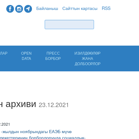
Байланыш
Сайттын картасы
RSS
Табуу
ЛАР
OPEN
ПРЕСС
ИЗИЛДӨӨЛӨР
DATA
БОРБОР
ЖАНА
ДОЛБООРЛОР
н архиви
23.12.2021
2.2021
1-жылдын ноябрындагы ЕАЭБ мүчө
лекеттеринин борборлорунда социалдык-