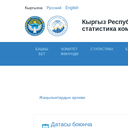
Кыргызча
Русский
English
Кыргыз Респу
статистика ко
БАШКЫ
КОМИТЕТ
СТАТИСТИКА
Б
БЕТ
ЖӨНҮНДӨ
Жаңылыктардын архиви
Датасы боюнча