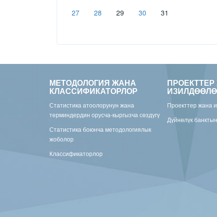
27
28
29
30
31
МЕТОДОЛОГИЯ ЖАНА
ПРОЕКТТЕР
КЛАССИФИКАТОРЛОР
ИЗИЛДӨӨЛӨ
Статистика атоолорунун жана
Проекттер жана 
терминдердин орусча-кыргызча сөздүгү
Дүйнөлүк банкты
Статистика боюнча методологиялык
жоболор
Классификаторлор